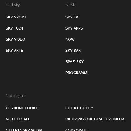
I siti Sky:
Servizi:
SKY SPORT
SKY TV
SKY TG24
SKY APPS
SKY VIDEO
NOW
SKY ARTE
SKY BAR
SPAZI SKY
PROGRAMMI
Note legali:
GESTIONE COOKIE
COOKIE POLICY
NOTE LEGALI
DICHIARAZIONE DI ACCESSIBILITÀ
OFFERTA SKY MEDIA
CORPORATE