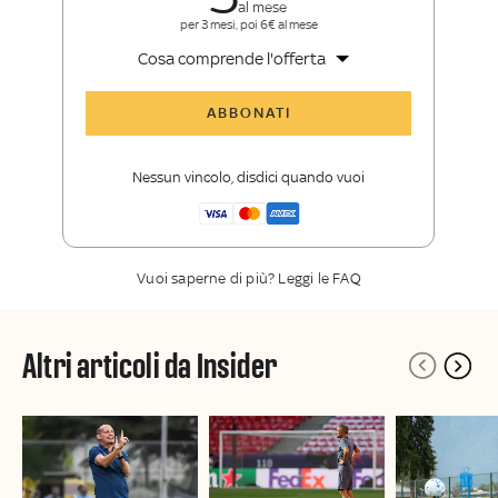
al mese
per 3 mesi, poi 6€ al mese
Cosa comprende l'offerta
Tutti gli articoli di Sky Sport Insider
ABBONATI
Opinioni, retroscena e storie
raccontate dalle grandi firme di Sky
Nessun vincolo, disdici quando vuoi
Sport
La newsletter esclusiva di Sky Sport
Insider
Vuoi saperne di più? Leggi le FAQ
Altri articoli da Insider