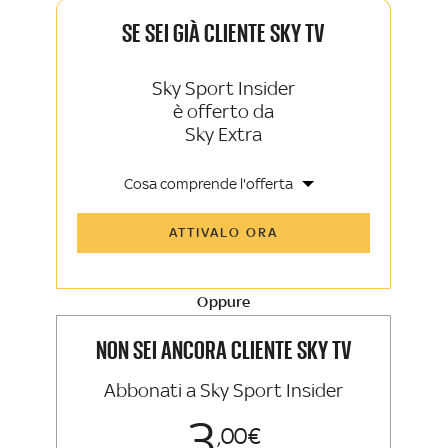
SE SEI GIÀ CLIENTE SKY TV
Sky Sport Insider
è offerto da
Sky Extra
Cosa comprende l'offerta
Tutti gli articoli di Sky Sport Insider e
ATTIVALO ORA
Sky TG24 Insider
Opinioni, retroscena e storie
raccontate dalle grandi firme di Sky
Sport e Sky TG24
Oppure
La newsletter esclusiva di Sky Sport
Insider e Sky TG24 Insider
NON SEI ANCORA CLIENTE SKY TV
Abbonati a Sky Sport Insider
3
00