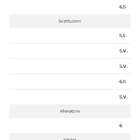
6.5
Sostituzioni
5.5
S.V.
S.V.
6.5
S.V.
Allenatore
6
Arbitro