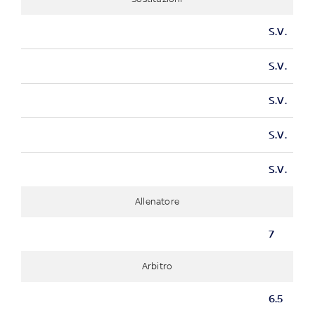
S.V.
S.V.
S.V.
S.V.
S.V.
Allenatore
7
Arbitro
6.5