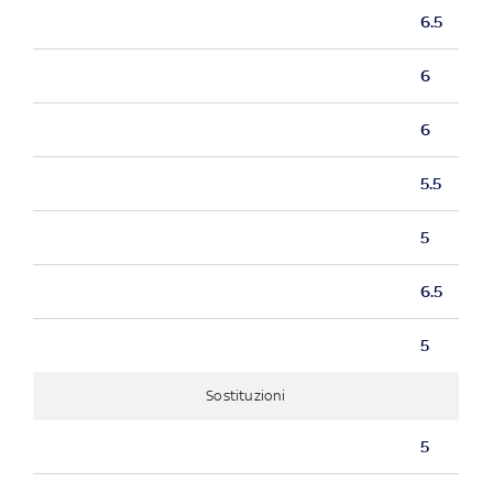
6.5
6
6
5.5
5
6.5
5
Sostituzioni
5