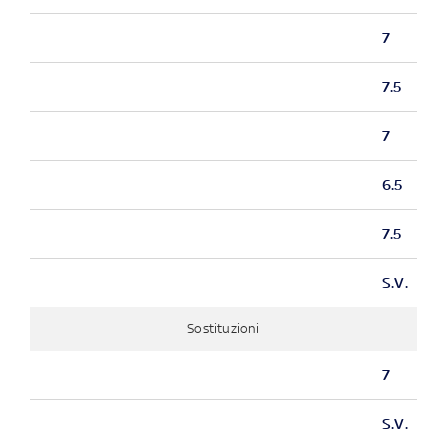
7
7.5
7
6.5
7.5
S.V.
Sostituzioni
7
S.V.