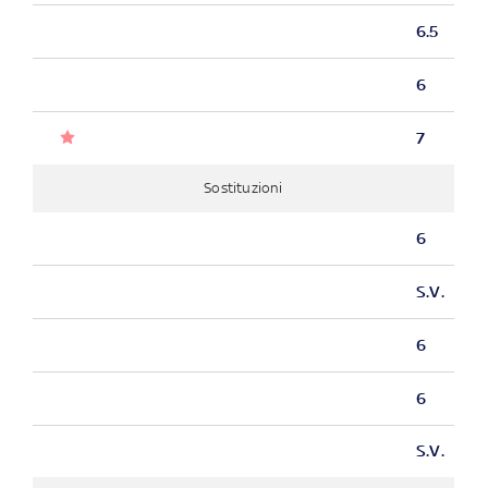
6.5
6
7
Sostituzioni
6
S.V.
6
6
S.V.