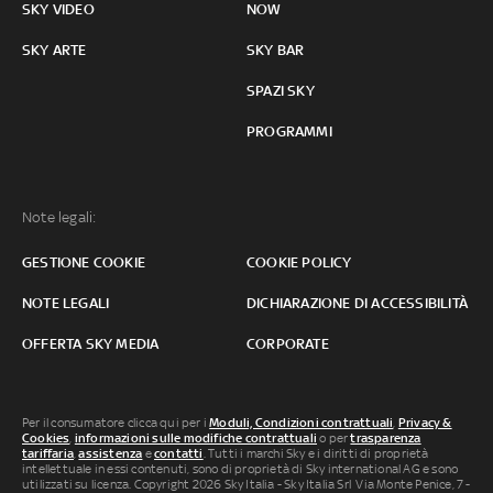
SKY VIDEO
NOW
SKY ARTE
SKY BAR
SPAZI SKY
PROGRAMMI
Note legali:
GESTIONE COOKIE
COOKIE POLICY
NOTE LEGALI
DICHIARAZIONE DI ACCESSIBILITÀ
OFFERTA SKY MEDIA
CORPORATE
Per il consumatore clicca qui per i
Moduli, Condizioni contrattuali
,
Privacy &
Cookies
,
informazioni sulle modifiche contrattuali
o per
trasparenza
tariffaria
,
assistenza
e
contatti
. Tutti i marchi Sky e i diritti di proprietà
intellettuale in essi contenuti, sono di proprietà di Sky international AG e sono
utilizzati su licenza. Copyright 2026 Sky Italia - Sky Italia Srl Via Monte Penice, 7 -