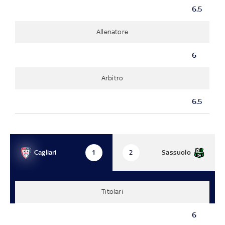
6.5
Allenatore
6
Arbitro
6.5
Cagliari
Sassuolo
1
2
Titolari
6