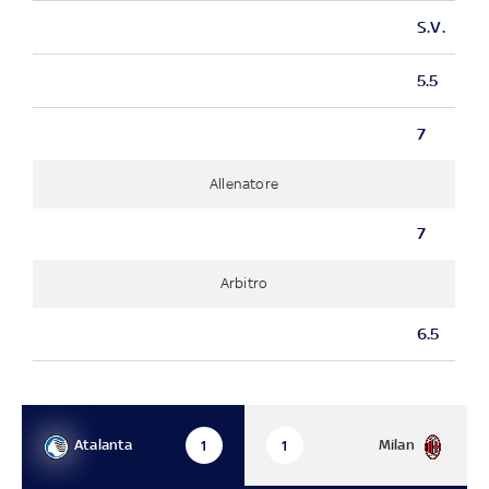
S.V.
5.5
7
Allenatore
7
Arbitro
6.5
Atalanta
Milan
1
1