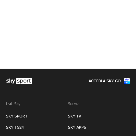
ACCEDI A SKY GO
I siti Sky:
Servizi:
SKY SPORT
SKY TV
SKY TG24
SKY APPS