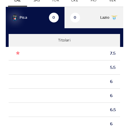
LAZ
SAS
TOR
CRE
FIO
VER
Pisa
Lazio
0
0
Titolari
7.5
5.5
6
6
6.5
6