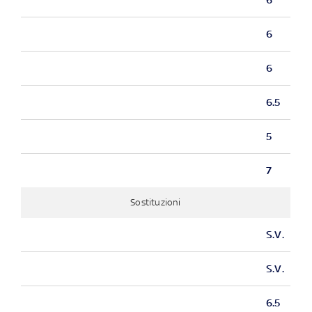
6
6
6.5
5
7
Sostituzioni
S.V.
S.V.
6.5