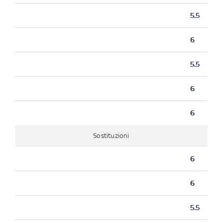
5.5
6
5.5
6
6
Sostituzioni
6
6
5.5