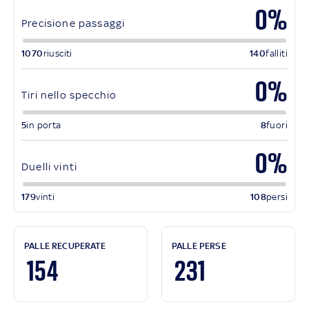
0%
Precisione passaggi
1070
riusciti
140
falliti
0%
Tiri nello specchio
5
in porta
8
fuori
0%
Duelli vinti
179
vinti
108
persi
PALLE RECUPERATE
PALLE PERSE
154
231