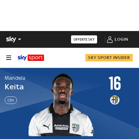
LOGIN
OFFERTE SKY
SKY SPORT INSIDER
16
Mandela
Keita
CEN
Mandela
Keita