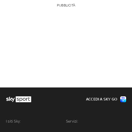
PUBBLICITÀ
ACCEDI A SKY GO
I siti Sky:
Servizi: