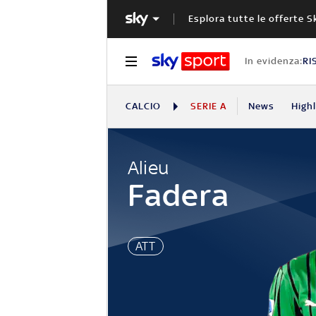
Esplora tutte le offerte S
In evidenza:
RI
CALCIO
SERIE A
News
High
Alieu
Fadera
ATT