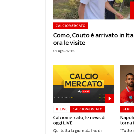
CALCIOMERCATO
Como, Couto è arrivato in Ital
ora le visite
05 ago - 17:16
LIVE
CALCIOMERCATO
SERIE
Calciomercato, le news di
Napoli
oggi LIVE
torna 
Qui tutta la giornata live di
“Tutto i