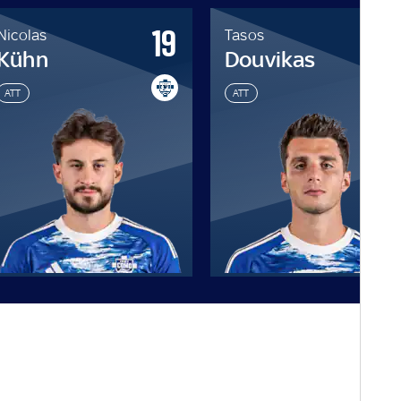
19
1
Nicolas
Tasos
Kühn
Douvikas
ATT
ATT