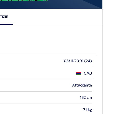
Alieu
Fadera
TIZIE
03/11/2001 (24)
GMB
Attaccante
182 cm
71 kg