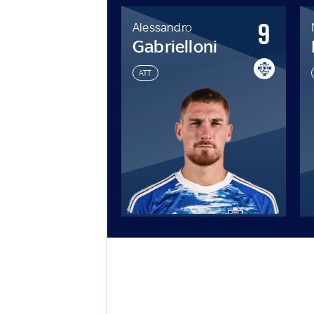
15
9
Alessandro
o
Gabrielloni
ATT