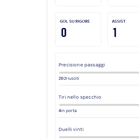
GOL SU RIGORE
ASSIST
0
1
Precisione passaggi
202
riusciti
Tiri nello specchio
4
in porta
Duelli vinti