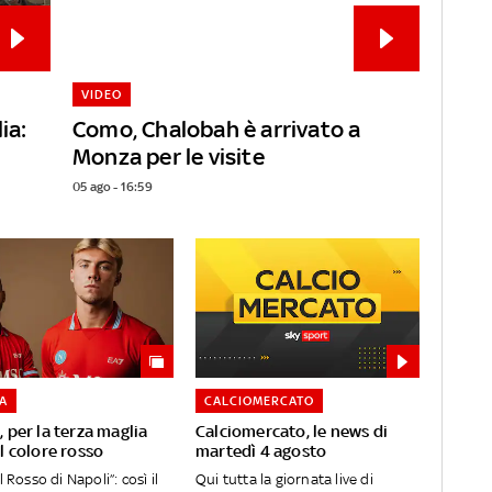
VIDEO
ia:
Como, Chalobah è arrivato a
Monza per le visite
05 ago - 16:59
 A
CALCIOMERCATO
, per la terza maglia
Calciomercato, le news di
il colore rosso
martedì 4 agosto
l Rosso di Napoli”: così il
Qui tutta la giornata live di