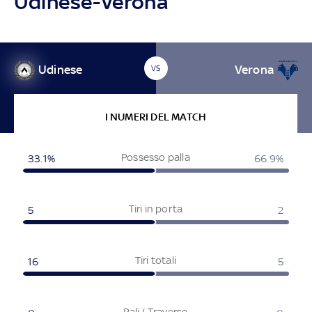
Udinese-Verona
Udinese
Verona
VS
I NUMERI DEL MATCH
Possesso palla
33.1%
66.9%
Tiri in porta
5
2
Tiri totali
16
5
Pali / Traverse