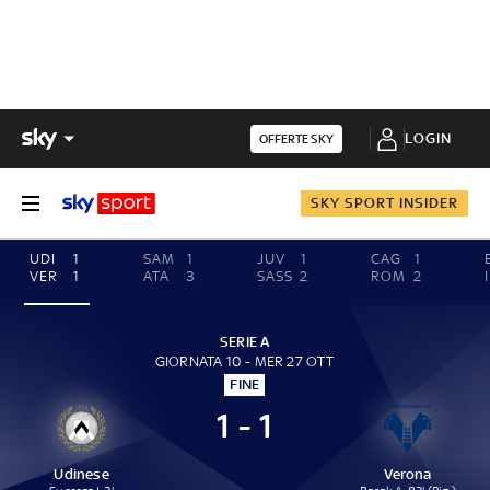
LOGIN
OFFERTE SKY
SKY SPORT INSIDER
UDI
1
SAM
1
JUV
1
CAG
1
VER
1
ATA
3
SASS
2
ROM
2
SERIE A
GIORNATA 10 - MER 27 OTT
FINE
1 - 1
Udinese
Verona