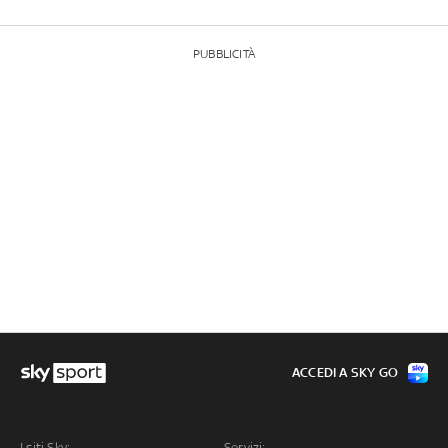
PUBBLICITÀ
ACCEDI A SKY GO
I siti Sky:
Servizi: