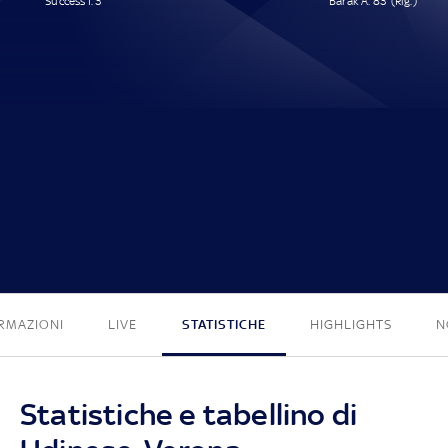
Success I. 3'
Barak A. 83' (Rig.)
1 - 1
RMAZIONI
LIVE
STATISTICHE
HIGHLIGHTS
N
Statistiche e tabellino di