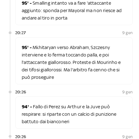
95' -
Smalling intanto va a fare 'attaccante
aggiunto: sponda per Mayoral ma non riesce ad
andare al tiro in porta
20:27
9 gen
95' -
Mkhitaryan verso Abraham, Szczesny
interviene e lo ferma toccando palla, e poi
l'attaccante giallorosso. Proteste di Mourinho e
dei tifosi giallorossi. Ma l'arbitro fa cenno che si
può proseguire
20:26
9 gen
94' -
Fallo di Perez su Arthur e la Juve può
respirare: si riparte con un calcio di punizione
battuto dai bianconeri
20:26
9 gen