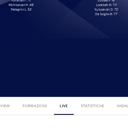
Abraham T. 11'
Dybala P. 18'
Mkhitaryan H. 48'
Locatelli M. 70'
Pellegrini L. 53'
Kulusevski D. 72'
De Sciglio M. 77'
3 - 4
EVIEW
FORMAZIONI
LIVE
STATISTICHE
HIGH