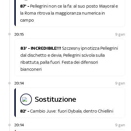
87' -
Pellegrini non ce la fa: al suo posto Mayoral e
la Roma ritrova la maggioranza numerica in
campo
20:15
9 gen
83' - INCREDIBILE!!!
Szczesny ipnotizza Pellegrini
dal dischetto e devia, Pellegrini scivola sulla
ribattuta, palla fuori. Festa dei difensori
bianconeri
20:14
9 gen
sostituzione
82' -
Cambio Juve: fuori Dybala, dentro Chiellini
20:14
9 gen