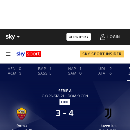
LOGIN
OFFERTE SKY
SKY SPORT INSIDER
VEN
0
EMP
1
NAP
1
UDI
2
ACM
3
SASS
5
SAM
0
ATA
6
SERIE A
GIORNATA 21 - DOM 9 GEN
FINE
3 - 4
Roma
Juventus