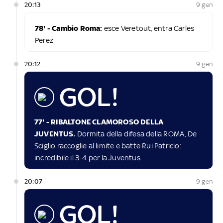
20:13
9 gen
78' - Cambio Roma:
esce Veretout, entra Carles
Perez
20:12
9 gen
GOL!
77' - RIBALTONE CLAMOROSO DELLA
JUVENTUS.
Dormita della difesa della ROMA, De
Sciglio raccoglie al limite e batte Rui Patricio:
incredibile il 3-4 per la Juventus
20:07
9 gen
GOL!