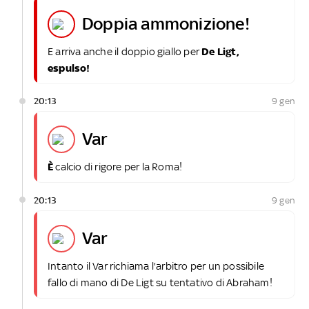
doppia ammonizione!
E arriva anche il doppio giallo per
De Ligt,
espulso!
20:13
9 gen
var
È
calcio di rigore per la Roma!
20:13
9 gen
var
Intanto il Var richiama l'arbitro per un possibile
fallo di mano di De Ligt su tentativo di Abraham!