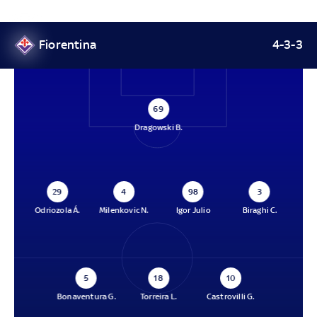
Fiorentina
4-3-3
69
Dragowski B.
29
4
98
3
Odriozola Á.
Milenkovic N.
Igor Julio
Biraghi C.
5
18
10
Bonaventura G.
Torreira L.
Castrovilli G.