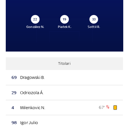
22
19
33
González N.
Piatek K.
Sottil R.
Titolari
69
Dragowski B.
29
Odriozola Á.
67'
4
Milenkovic N.
98
Igor Julio