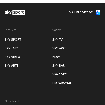
ACCEDI A SKY GO
I siti Sky:
Servizi:
SKY SPORT
SKY TV
SKY TG24
SKY APPS
SKY VIDEO
NOW
SKY ARTE
SKY BAR
SPAZI SKY
PROGRAMMI
Note legali: