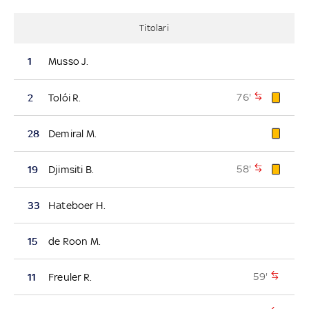
Titolari
1
Musso J.
76'
2
Tolói R.
28
Demiral M.
58'
19
Djimsiti B.
33
Hateboer H.
15
de Roon M.
59'
11
Freuler R.