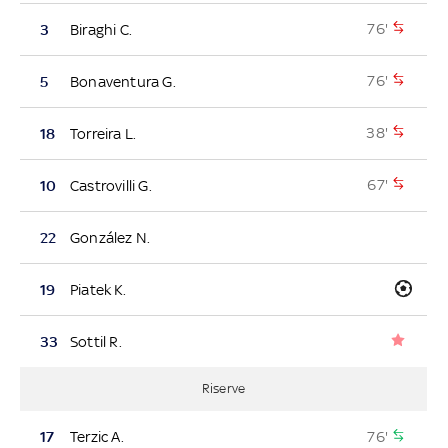
76'
3
Biraghi C.
76'
5
Bonaventura G.
38'
18
Torreira L.
67'
10
Castrovilli G.
22
González N.
19
Piatek K.
33
Sottil R.
Riserve
76'
17
Terzic A.