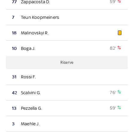
59'
77
Zappacosta D.
7
Teun Koopmeiners
18
Malinovskyi R.
82'
10
Boga J.
Riserve
31
Rossi F.
76'
42
Scalvini G.
59'
13
Pezzella G.
3
Maehle J.