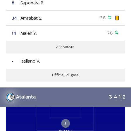
8
Saponara R.
38'
34
Amrabat S.
76'
14
Maleh Y.
Allenatore
-
Italiano V.
Ufficiali di gara
Atalanta
3-4-1-2
1