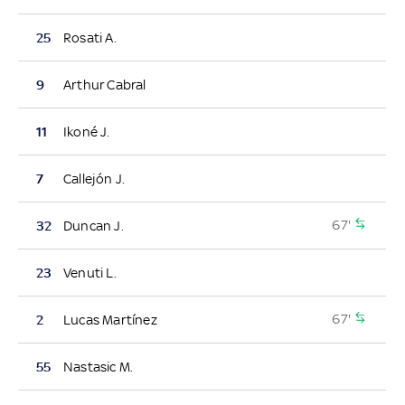
25
Rosati A.
9
Arthur Cabral
11
Ikoné J.
7
Callejón J.
67'
32
Duncan J.
23
Venuti L.
67'
2
Lucas Martínez
55
Nastasic M.