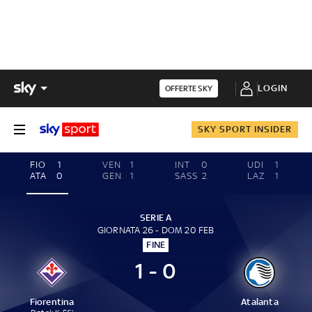
LOGIN
OFFERTE SKY
SKY SPORT INSIDER
FIO
1
VEN
1
INT
0
UDI
1
ATA
0
GEN
1
SASS
2
LAZ
1
SERIE A
GIORNATA 26 - DOM 20 FEB
FINE
1 - 0
Fiorentina
Atalanta