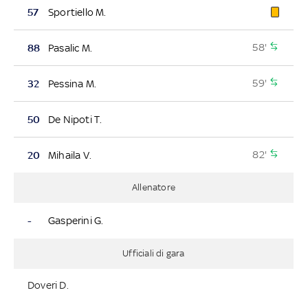
57
Sportiello M.
58'
88
Pasalic M.
59'
32
Pessina M.
50
De Nipoti T.
82'
20
Mihaila V.
Allenatore
-
Gasperini G.
Ufficiali di gara
Doveri D.