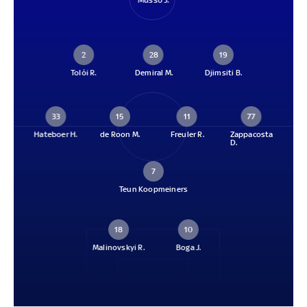
Musso J.
2
28
19
Tolói R.
Demiral M.
Djimsiti B.
33
15
11
77
Hateboer H.
de Roon M.
Freuler R.
Zappacosta
D.
7
Teun Koopmeiners
18
10
Malinovskyi R.
Boga J.