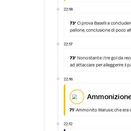
22:18
73'
Ci prova Baselli a conclude
pallone, conclusione di poco al
22:17
73'
Nonostante i tre gol da re
ad attaccare per alleggerire il 
22:16
ammonizione
71
' Ammonito Marusic che era di
22:12