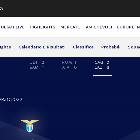
ky
SULTATI LIVE
HIGHLIGHTS
MERCATO
AMICHEVOLI
EUROPEI 
lights
Calendario E Risultati
Classifica
Probabili
Squa
UDI
2
ROM
1
CAG
0
SAM
1
ATA
0
LAZ
3
MARZO 2022