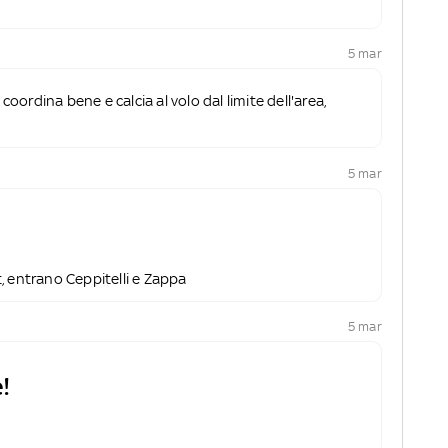
5 mar
coordina bene e calcia al volo dal limite dell'area,
5 mar
 entrano Ceppitelli e Zappa
5 mar
!