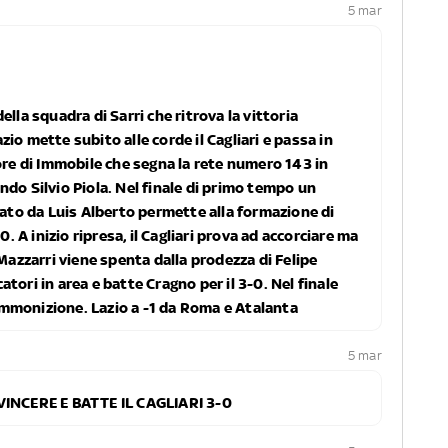
5 mar
lla squadra di Sarri che ritrova la vittoria
io mette subito alle corde il Cagliari e passa in
ore di Immobile che segna la rete numero 143 in
ndo Silvio Piola. Nel finale di primo tempo un
zato da Luis Alberto permette alla formazione di
0. A inizio ripresa, il Cagliari prova ad accorciare ma
 Mazzarri viene spenta dalla prodezza di Felipe
tori in area e batte Cragno per il 3-0. Nel finale
mmonizione. Lazio a -1 da Roma e Atalanta
5 mar
 VINCERE E BATTE IL CAGLIARI 3-0