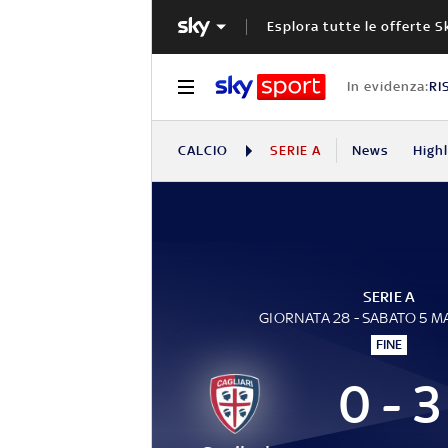
Esplora tutte le offerte S
In evidenza:
RI
CALCIO
SERIE A
News
High
SERIE A
GIORNATA 28 - SABATO 5 
FINE
0 - 3