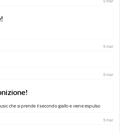
5 mar
!
5 mar
o
5 mar
nizione!
sic che si prende il secondo giallo e viene espulso
5 mar