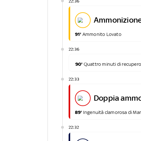
22:36
ammonizione
91'
Ammonito Lovato
22:36
90'
Quattro minuti di recuper
22:33
doppia ammo
89'
Ingenuità clamorosa di Maru
22:32