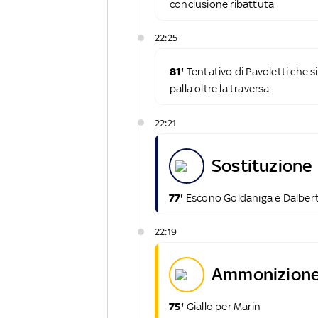
conclusione ribattuta
22:25
81'
Tentativo di Pavoletti che si 
palla oltre la traversa
22:21
sostituzione
77'
Escono Goldaniga e Dalbert,
22:19
ammonizione
75'
Giallo per Marin