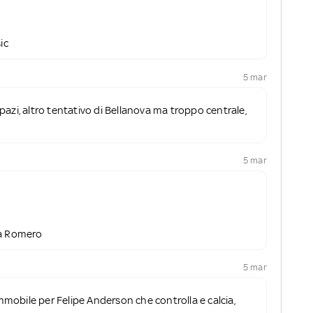
ic
5 mar
azi, altro tentativo di Bellanova ma troppo centrale,
5 mar
ra Romero
5 mar
Immobile per Felipe Anderson che controlla e calcia,