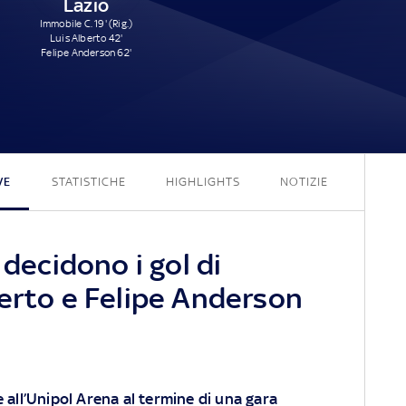
Lazio
Immobile C. 19' (Rig.)
Luis Alberto 42'
Felipe Anderson 62'
0 - 3
VE
STATISTICHE
HIGHLIGHTS
NOTIZIE
 decidono i gol di
berto e Felipe Anderson
e all’Unipol Arena al termine di una gara