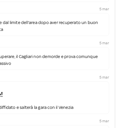
5 mar
re dal limite dell'area dopo aver recuperato un buon
ta
5 mar
cuperare, il Cagliari non demorde e prova comunque
passivo
5 mar
!
ffidato e salterà la gara con il Venezia
5 mar