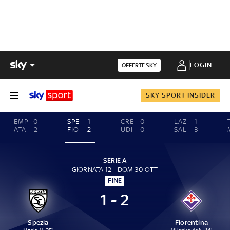
LOGIN
OFFERTE SKY
SKY SPORT INSIDER
EMP
0
SPE
1
CRE
0
LAZ
1
ATA
2
FIO
2
UDI
0
SAL
3
SERIE A
GIORNATA 12 - DOM 30 OTT
FINE
1 - 2
Spezia
Fiorentina