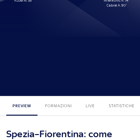
Nzola M. 35'
Milenkovic N. 14'
Cabral A. 90'
1 - 2
PREVIEW
FORMAZIONI
LIVE
STATISTICHE
Spezia–Fiorentina: come