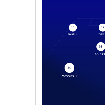
20
28
Kalulu P.
Thiaw
33
Krunic 
30
Messias J.