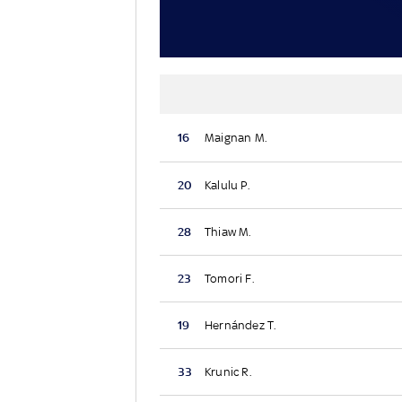
16
Maignan M.
20
Kalulu P.
28
Thiaw M.
23
Tomori F.
19
Hernández T.
33
Krunic R.