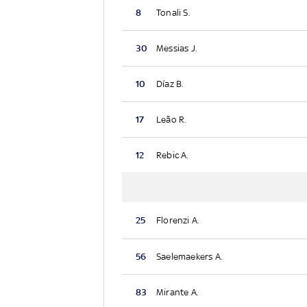
8
Tonali S.
30
Messias J.
10
Díaz B.
17
Leão R.
12
Rebic A.
25
Florenzi A.
56
Saelemaekers A.
83
Mirante A.