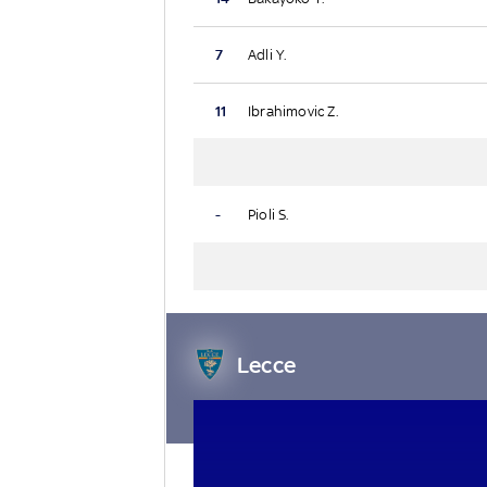
7
Adli Y.
11
Ibrahimovic Z.
-
Pioli S.
Lecce