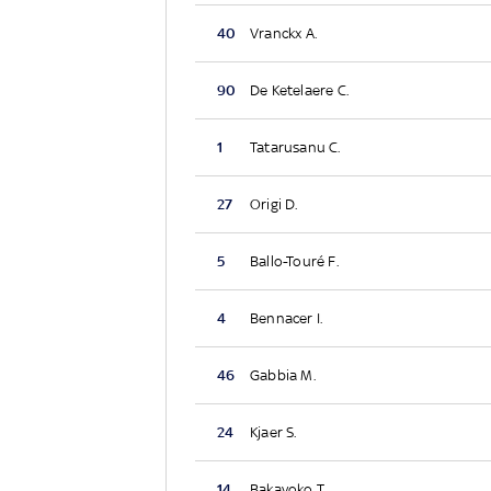
40
Vranckx A.
90
De Ketelaere C.
1
Tatarusanu C.
27
Origi D.
5
Ballo-Touré F.
4
Bennacer I.
46
Gabbia M.
24
Kjaer S.
14
Bakayoko T.