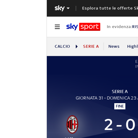
Esplora tutte le offerte S
In evidenza:
RI
CALCIO
SERIE A
News
High
I
SERIE A
GIORNATA 31 - DOMENICA 23 
FINE
2 - 0