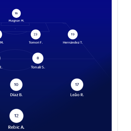
16
Maignan M.
23
19
 M.
Tomori F.
Hernández T.
8
R.
Tonali S.
10
17
Díaz B.
Leão R.
12
Rebic A.