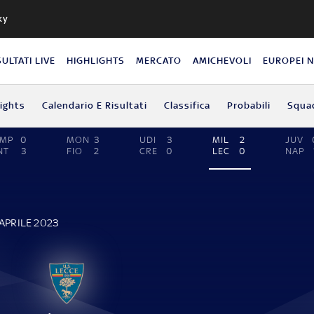
ky
SULTATI LIVE
HIGHLIGHTS
MERCATO
AMICHEVOLI
EUROPEI 
lights
Calendario E Risultati
Classifica
Probabili
Squa
EMP
0
MON
3
UDI
3
MIL
2
JUV
NT
3
FIO
2
CRE
0
LEC
0
NAP
APRILE 2023