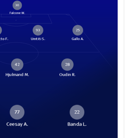
30
Falcone W.
93
25
to F.
Umtiti S.
Gallo A.
42
28
Hjulmand M.
Oudin R.
77
22
Ceesay A.
Banda L.