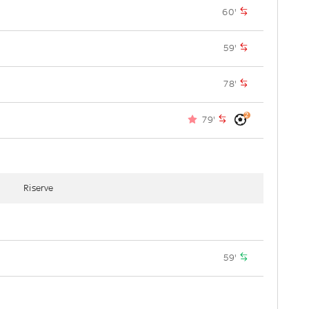
60'
59'
78'
2
79'
Riserve
59'