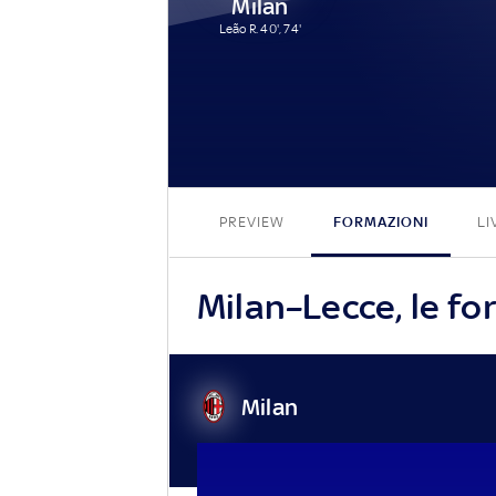
Milan
Leão R. 40', 74'
PREVIEW
FORMAZIONI
LI
Milan–Lecce, le for
Milan