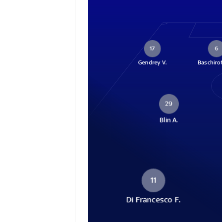
17
6
Gendrey V.
Baschirot
29
Blin A.
11
Di Francesco F.