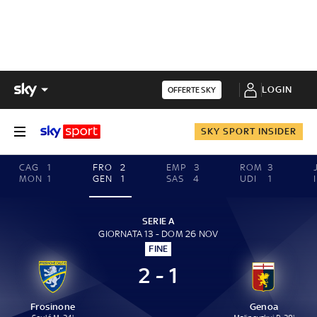
LOGIN
OFFERTE SKY
SKY SPORT INSIDER
CAG
1
FRO
2
EMP
3
ROM
3
MON
1
GEN
1
SAS
4
UDI
1
SERIE A
GIORNATA 13 - DOM 26 NOV
FINE
2 - 1
Frosinone
Genoa