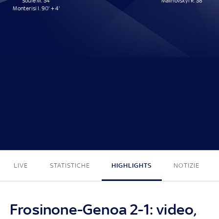
Soulé M. 34'
Malinovskyi R. 38'
Monterisi I. 90' + 4'
2 - 1
LIVE
STATISTICHE
HIGHLIGHTS
NOTIZIE
Frosinone-Genoa 2-1: video,