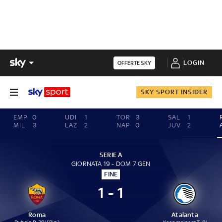
LOGIN
OFFERTE SKY
SKY SPORT INSIDER
EMP
0
UDI
1
TOR
3
SAL
1
MIL
3
LAZ
2
NAP
0
JUV
2
SERIE A
GIORNATA 19 - DOM 7 GEN
FINE
1 - 1
Roma
Atalanta