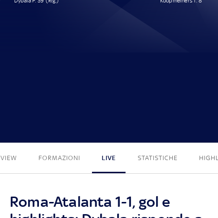
Dybala P. 39' (Rig.)
Koopmeiners T. 8'
1 - 1
EVIEW
FORMAZIONI
LIVE
STATISTICHE
HIGH
Roma-Atalanta 1-1, gol e