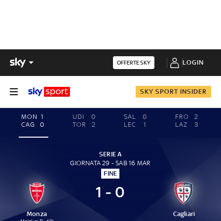
LOGIN
OFFERTE SKY
SKY SPORT INSIDER
MON
1
UDI
0
SAL
0
FRO
2
CAG
0
TOR
2
LEC
1
LAZ
3
SERIE A
GIORNATA 29 - SAB 16 MAR
FINE
1 - 0
Monza
Cagliari