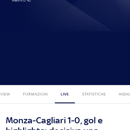
Maldini D. 42'
1 - 0
EVIEW
FORMAZIONI
LIVE
STATISTICHE
HIGH
Monza-Cagliari 1-0, gol e