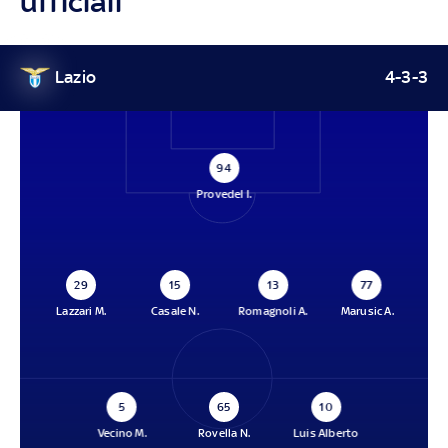
ufficiali
Lazio
4-3-3
94
Provedel I.
29
15
13
77
Lazzari M.
Casale N.
Romagnoli A.
Marusic A.
5
65
10
Vecino M.
Rovella N.
Luis Alberto