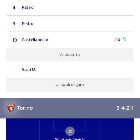
4
Patric
9
Pedro
74'
19
Castellanos V.
Allenatore
-
Sarri M.
Ufficiali di gara
Torino
3-4-2-1
32
Milinkovic-Savic V.