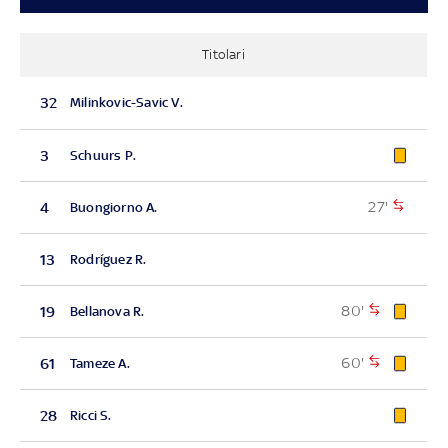
Titolari
32
Milinkovic-Savic V.
3
Schuurs P.
27'
4
Buongiorno A.
13
Rodríguez R.
80'
19
Bellanova R.
60'
61
Tameze A.
28
Ricci S.