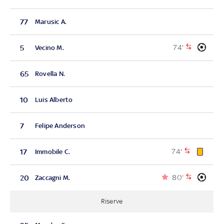
77
Marusic A.
74'
5
Vecino M.
65
Rovella N.
10
Luis Alberto
7
Felipe Anderson
74'
17
Immobile C.
80'
20
Zaccagni M.
Riserve