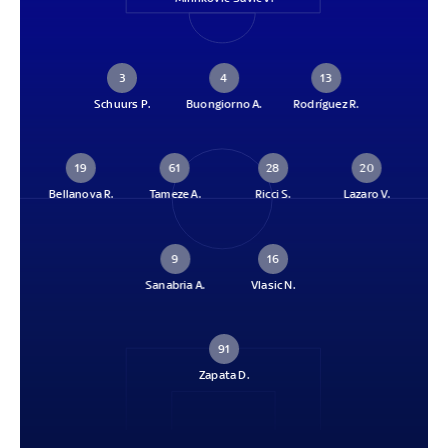
3
4
13
Schuurs P.
Buongiorno A.
Rodríguez R.
19
61
28
20
Bellanova R.
Tameze A.
Ricci S.
Lazaro V.
9
16
Sanabria A.
Vlasic N.
91
Zapata D.