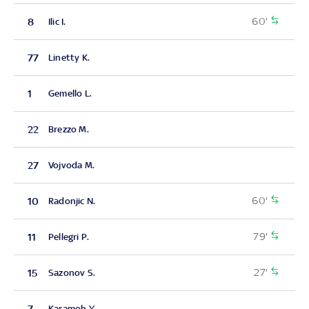
60'
8
Ilic I.
77
Linetty K.
1
Gemello L.
22
Brezzo M.
27
Vojvoda M.
60'
10
Radonjic N.
79'
11
Pellegri P.
27'
15
Sazonov S.
7
Karamoh Y.