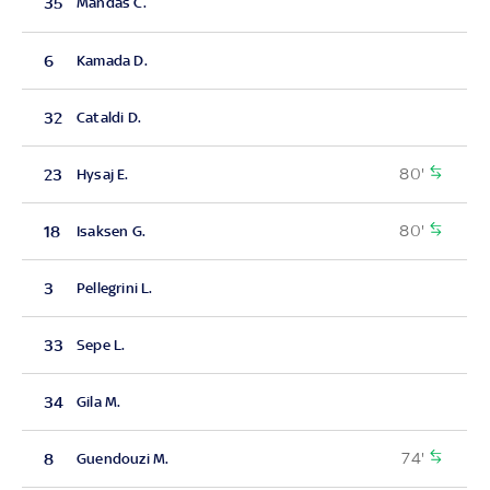
35
Mandas C.
6
Kamada D.
32
Cataldi D.
80'
23
Hysaj E.
80'
18
Isaksen G.
3
Pellegrini L.
33
Sepe L.
34
Gila M.
74'
8
Guendouzi M.