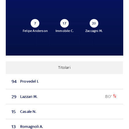
7
17
20
Felipe Anderson
Immobile C.
Zaccagni M.
Titolari
94
Provedel I.
80'
29
Lazzari M.
15
Casale N.
13
Romagnoli A.