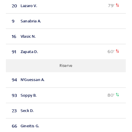
79'
20
Lazaro V.
9
Sanabria A.
16
Vlasic N.
60'
91
Zapata D.
Riserve
94
N'Guessan A.
80'
93
Soppy B.
23
Seck D.
66
Gineitis G.