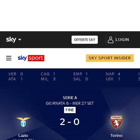
LOGIN
OFFERTE SKY
SKY SPORT INSIDER
VER
0
CAG
1
EMP
1
NAP
4
ATA
1
MIL
3
SAL
0
UDI
1
SERIE A
GIORNATA 6 - MER 27 SET
FINE
2 - 0
Lazio
Torino