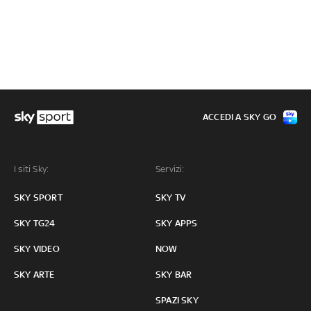
ACCEDI A SKY GO
I siti Sky:
Servizi:
SKY SPORT
SKY TV
SKY TG24
SKY APPS
SKY VIDEO
NOW
SKY ARTE
SKY BAR
SPAZI SKY