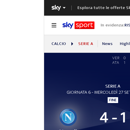
Esplora tutte le offerte S
In evidenza:
RI
CALCIO
SERIE A
News
High
VER
0
ATA
1
SERIE A
GIORNATA 6 - MERCOLEDÌ 27 S
FINE
4 - 1