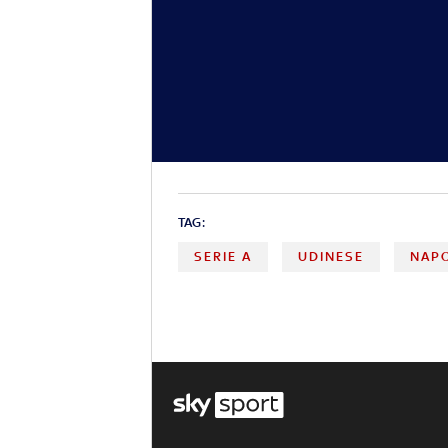
TAG:
SERIE A
UDINESE
NAP