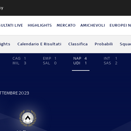
ky
SULTATI LIVE
HIGHLIGHTS
MERCATO
AMICHEVOLI
EUROPEI 
lights
Calendario E Risultati
Classifica
Probabili
Squa
CAG
1
EMP
1
NAP
4
INT
1
MIL
3
SAL
0
UDI
1
SAS
2
ETTEMBRE 2023