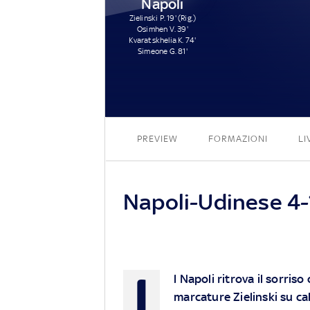
Napoli
Zielinski P. 19' (Rig.)
Osimhen V. 39'
Kvaratskhelia K. 74'
Simeone G. 81'
PREVIEW
FORMAZIONI
LI
Napoli-Udinese 4-1
I
l Napoli ritrova il sorris
marcature Zielinski su cal