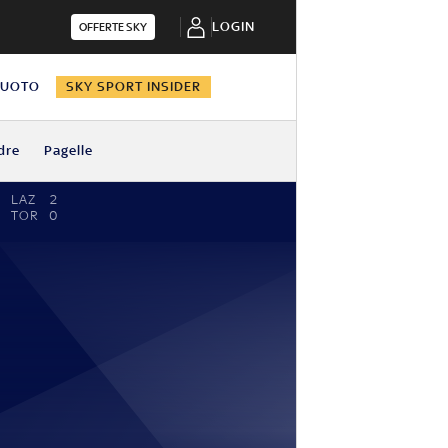
LOGIN
OFFERTE SKY
NUOTO
SKY SPORT INSIDER
dre
Pagelle
LAZ
2
TOR
0