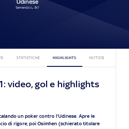
Udinese
Samardzic L. 80'
4 - 1
VE
STATISTICHE
HIGHLIGHTS
NOTIZIE
: video, gol e highlights
o calando un poker contro l'Udinese. Apre le
cio di rigore, poi Osimhen (schierato titolare