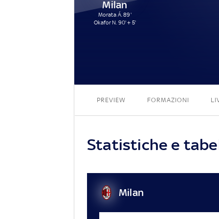
Milan
Morata Á. 89'
Okafor N. 90' + 5'
PREVIEW
FORMAZIONI
LI
Statistiche e tabel
Milan