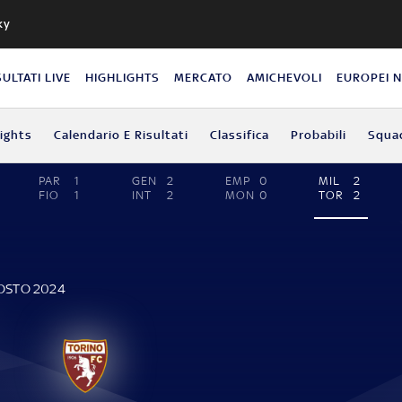
ky
SULTATI LIVE
HIGHLIGHTS
MERCATO
AMICHEVOLI
EUROPEI 
lights
Calendario E Risultati
Classifica
Probabili
Squa
PAR
1
GEN
2
EMP
0
MIL
2
FIO
1
INT
2
MON
0
TOR
2
GOSTO 2024