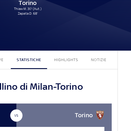
Torino
Thiaw M. 30' (Aut.)
Zapata D. 68'
2 - 2
VE
STATISTICHE
HIGHLIGHTS
NOTIZIE
lino di Milan-Torino
Torino
VS