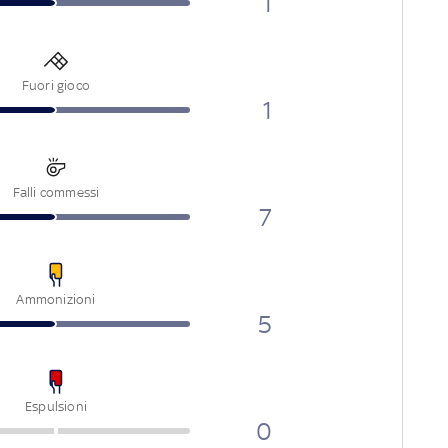
1
Fuori gioco
1
Falli commessi
7
Ammonizioni
5
Espulsioni
0