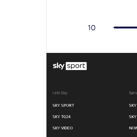
10
I siti Sky:
Serv
SKY SPORT
SKY
SKY TG24
SKY
SKY VIDEO
NO