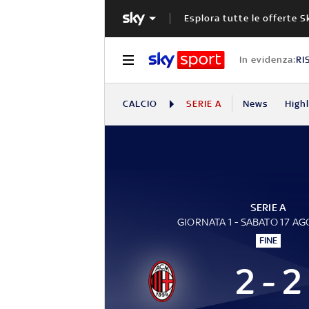
Esplora tutte le offerte S
In evidenza:
RI
CALCIO
SERIE A
News
High
SERIE A
GIORNATA 1 - SABATO 17 A
FINE
2 - 2