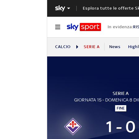
Esplora tutte le offerte S
In evidenza:
RI
CALCIO
SERIE A
News
High
SERIE A
GIORNATA 15 - DOMENICA 8 D
FINE
1 - 0