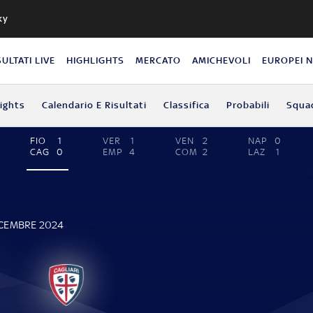
ky
SULTATI LIVE
HIGHLIGHTS
MERCATO
AMICHEVOLI
EUROPEI 
lights
Calendario E Risultati
Classifica
Probabili
Squa
FIO
1
VER
1
VEN
2
NAP
0
CAG
0
EMP
4
COM
2
LAZ
1
ICEMBRE 2024