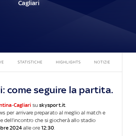
Cagliari
1 - 0
VE
STATISTICHE
HIGHLIGHTS
NOTIZIE
i: come seguire la partita.
ntina
-
Cagliari
su
skysport.it
.
ews per arrivare preparato al meglio al match e
ve dell’incontro che si giocherà allo stadio
mbre 2024
alle ore
12:30
.