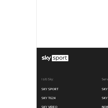
I siti Sky:
Serv
SKY SPORT
SKY
SKY TG24
SKY
SKY VIDEO
NO