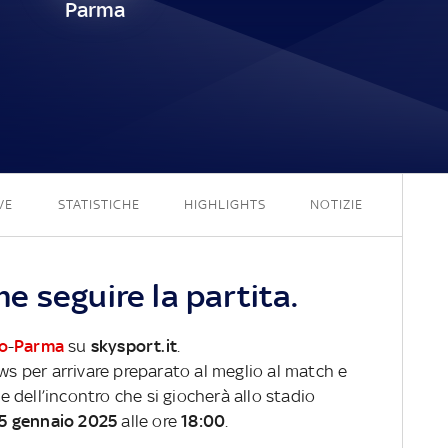
Parma
0 - 0
VE
STATISTICHE
HIGHLIGHTS
NOTIZIE
 seguire la partita.
o
-
Parma
su
skysport.it
.
ews per arrivare preparato al meglio al match e
ve dell’incontro che si giocherà allo stadio
5 gennaio 2025
alle ore
18:00
.