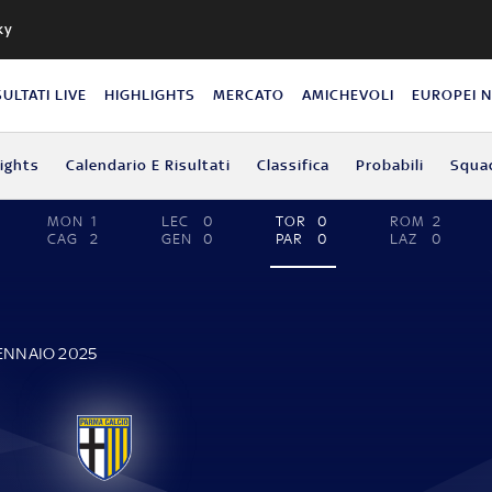
ky
SULTATI LIVE
HIGHLIGHTS
MERCATO
AMICHEVOLI
EUROPEI 
lights
Calendario E Risultati
Classifica
Probabili
Squa
MON
1
LEC
0
TOR
0
ROM
2
CAG
2
GEN
0
PAR
0
LAZ
0
GENNAIO 2025