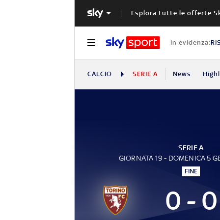
Esplora tutte le offerte S
In evidenza:
RI
CALCIO
SERIE A
News
High
SERIE A
GIORNATA 19 - DOMENICA 5 
FINE
0 - 0