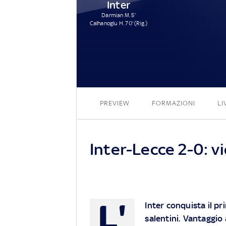
Inter
Darmian M. 5'
Calhanoglu H. 70' (Rig.)
PREVIEW
FORMAZIONI
LI
Inter-Lecce 2-0: vi
L'
Inter conquista il pr
salentini. Vantaggio 