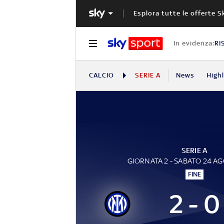
Esplora tutte le offerte S
In evidenza:
RI
CALCIO
SERIE A
News
High
SERIE A
GIORNATA 2 - SABATO 24 A
FINE
2 - 0