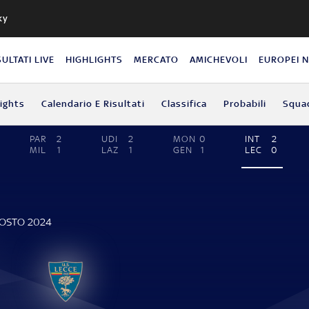
ky
SULTATI LIVE
HIGHLIGHTS
MERCATO
AMICHEVOLI
EUROPEI 
lights
Calendario E Risultati
Classifica
Probabili
Squa
PAR
2
UDI
2
MON
0
INT
2
MIL
1
LAZ
1
GEN
1
LEC
0
GOSTO 2024