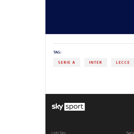
TAG:
SERIE A
INTER
LECCE
I siti Sky:
Serv