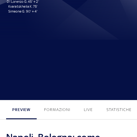
Di Lorenzo G. 45' + 2'
Kvaratskhelia K. 75'
Simeone G. 90' + 4'
3 - 0
PREVIEW
FORMAZIONI
LIVE
STATISTICHE