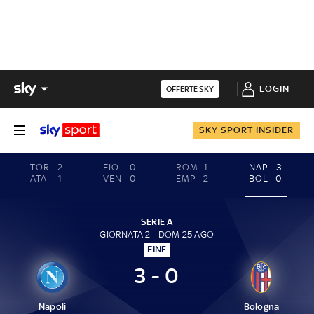
LOGIN
OFFERTE SKY
SKY SPORT INSIDER
TOR
2
FIO
0
ROM
1
NAP
3
ATA
1
VEN
0
EMP
2
BOL
0
SERIE A
GIORNATA 2 - DOM 25 AGO
FINE
3 - 0
Napoli
Bologna