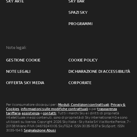
SKY ARTE
SKY BAR
SPAZI SKY
PROGRAMMI
Note legali:
GESTIONE COOKIE
COOKIE POLICY
NOTE LEGALI
DICHIARAZIONE DI ACCESSIBILITÀ
OFFERTA SKY MEDIA
CORPORATE
Per il consumatore clicca qui per i
Moduli, Condizioni contrattuali
,
Privacy &
Cookies
,
informazioni sulle modifiche contrattuali
o per
trasparenza
tariffaria
,
assistenza
e
contatti
. Tutti i marchi Sky e i diritti di proprietà
intellettuale in essi contenuti, sono di proprietà di Sky international AG e sono
utilizzati su licenza. Copyright 2026 Sky Italia - Sky Italia Srl Via Monte Penice, 7 -
20138 Milano P.IVA 04619241005. SkyTG24: ISSN 3035-1537 e SkySport: ISSN
3035-1545.
Segnalazione Abusi