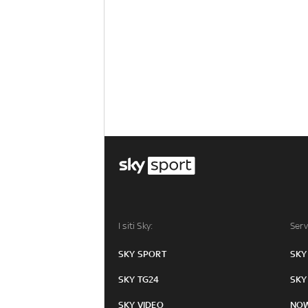
I siti Sky:
Serv
SKY SPORT
SKY
SKY TG24
SKY
SKY VIDEO
NO