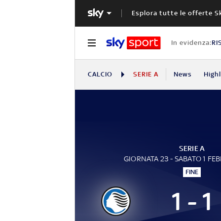
Esplora tutte le offerte S
In evidenza:
RI
CALCIO
SERIE A
News
High
SERIE A
GIORNATA 23 - SABATO 1 FE
FINE
1 - 1