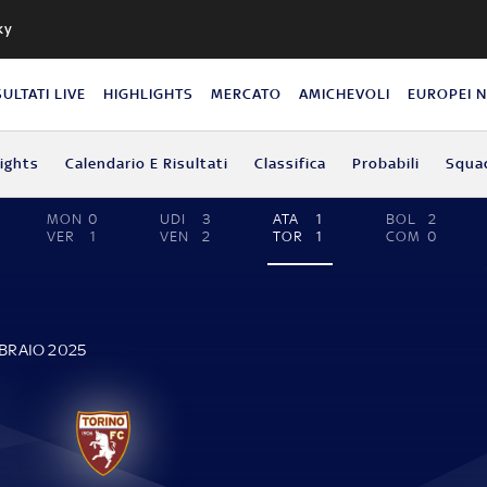
ky
SULTATI LIVE
HIGHLIGHTS
MERCATO
AMICHEVOLI
EUROPEI 
lights
Calendario E Risultati
Classifica
Probabili
Squa
MON
0
UDI
3
ATA
1
BOL
2
VER
1
VEN
2
TOR
1
COM
0
BBRAIO 2025