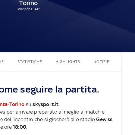
Torino
Maripán G. 40'
1 - 1
VE
STATISTICHE
HIGHLIGHTS
NOTIZIE
ome seguire la partita.
nta
-
Torino
su
skysport.it
.
ews per arrivare preparato al meglio al match e
ve dell’incontro che si giocherà allo stadio
Gewiss
le ore
18:00
.