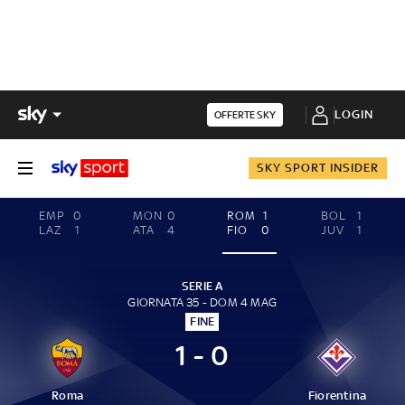
LOGIN
OFFERTE SKY
SKY SPORT INSIDER
EMP
0
MON
0
ROM
1
BOL
1
LAZ
1
ATA
4
FIO
0
JUV
1
SERIE A
GIORNATA 35 - DOM 4 MAG
FINE
1 - 0
Roma
Fiorentina