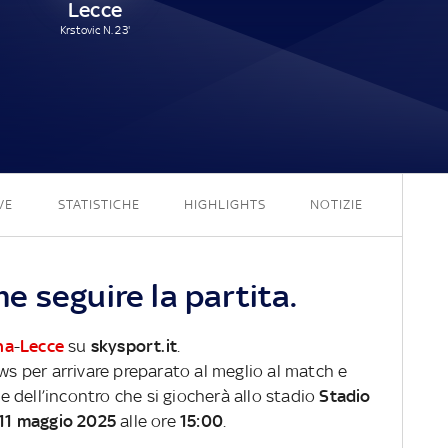
Lecce
Krstovic N. 23'
1 - 1
VE
STATISTICHE
HIGHLIGHTS
NOTIZIE
 seguire la partita.
na
-
Lecce
su
skysport.it
.
ews per arrivare preparato al meglio al match e
ve dell’incontro che si giocherà allo stadio
Stadio
11 maggio 2025
alle ore
15:00
.