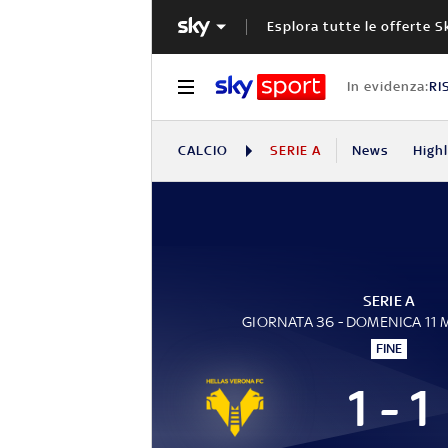
Esplora tutte le offerte S
In evidenza:
RI
CALCIO
SERIE A
News
High
SERIE A
GIORNATA 36 - DOMENICA 11
FINE
1 - 1