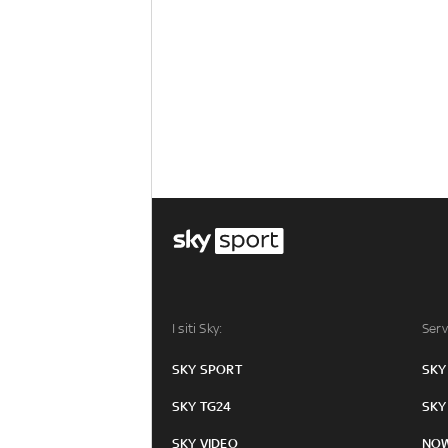
I siti Sky:
Serv
SKY SPORT
SKY
SKY TG24
SKY
SKY VIDEO
NO