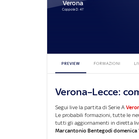
Verona
Coppola D. 41'
PREVIEW
FORMAZIONI
LI
Verona–Lecce: come
Segui live la partita di Serie A
Vero
Le probabili formazioni, tutte le n
tutti gli aggiornamenti in diretta li
Marcantonio Bentegodi domenica 