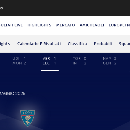
ky
SULTATI LIVE
HIGHLIGHTS
MERCATO
AMICHEVOLI
EUROPEI 
lights
Calendario E Risultati
Classifica
Probabili
Squa
UDI
1
VER
1
TOR
0
NAP
2
MON
2
LEC
1
INT
2
GEN
2
 MAGGIO 2025