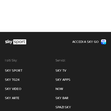
ACCEDI A SKY GO
I siti Sky:
Servizi:
SKY SPORT
SKY TV
SKY TG24
SKY APPS
SKY VIDEO
NOW
SKY ARTE
SKY BAR
SPAZI SKY