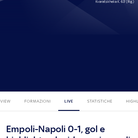
Kvaratskhelia K. 63' (Rig.)
0 - 1
EVIEW
FORMAZIONI
LIVE
STATISTICHE
HIGH
Empoli-Napoli 0-1, gol e