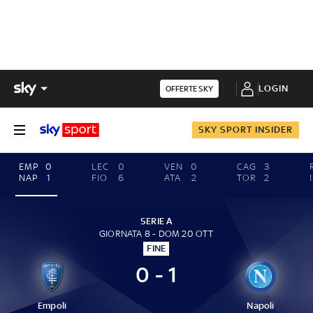
LOGIN
OFFERTE SKY
SKY SPORT INSIDER
EMP
0
LEC
0
VEN
0
CAG
3
NAP
1
FIO
6
ATA
2
TOR
2
SERIE A
GIORNATA 8 - DOM 20 OTT
FINE
0 - 1
Empoli
Napoli