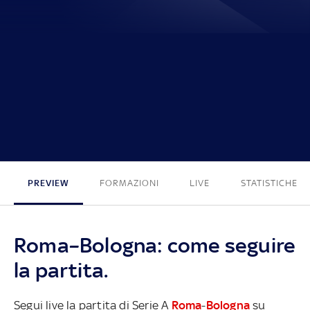
1 - 0
PREVIEW
FORMAZIONI
LIVE
STATISTICHE
Roma–Bologna: come seguire
la partita.
Segui live la partita di Serie A
Roma
-
Bologna
su