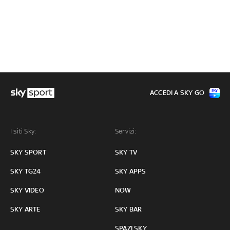
ACCEDI A SKY GO
I siti Sky:
Servizi:
SKY SPORT
SKY TV
SKY TG24
SKY APPS
SKY VIDEO
NOW
SKY ARTE
SKY BAR
SPAZI SKY