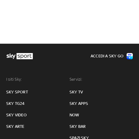
ACCEDI A SKY GO
I siti Sky:
Servizi:
SKY SPORT
SKY TV
SKY TG24
SKY APPS
SKY VIDEO
NOW
SKY ARTE
SKY BAR
SPAZI SKY