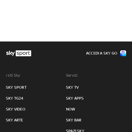
ACCEDI A SKY GO
I siti Sky:
Servizi:
SKY SPORT
SKY TV
SKY TG24
SKY APPS
SKY VIDEO
NOW
SKY ARTE
SKY BAR
SPAZI SKY