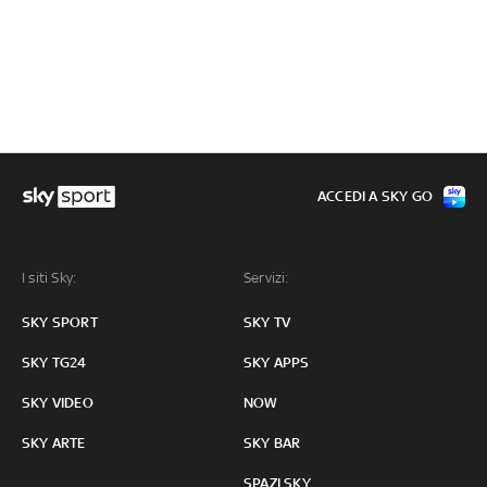
ACCEDI A SKY GO
I siti Sky:
Servizi:
SKY SPORT
SKY TV
SKY TG24
SKY APPS
SKY VIDEO
NOW
SKY ARTE
SKY BAR
SPAZI SKY