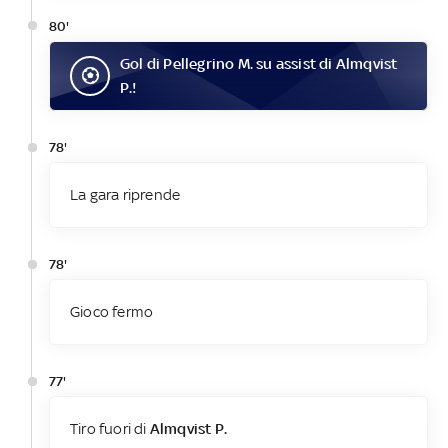
80'
Gol
di
Pellegrino M.
su assist di
Almqvist
P.
!
78'
La gara riprende
78'
Gioco fermo
77'
Tiro fuori di
Almqvist P.