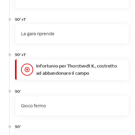
90'+1'
La gara riprende
90'+1'
Infortunio per Thorstvedt K., costretto
ad abbandonare il campo
90'
Gioco fermo
90'