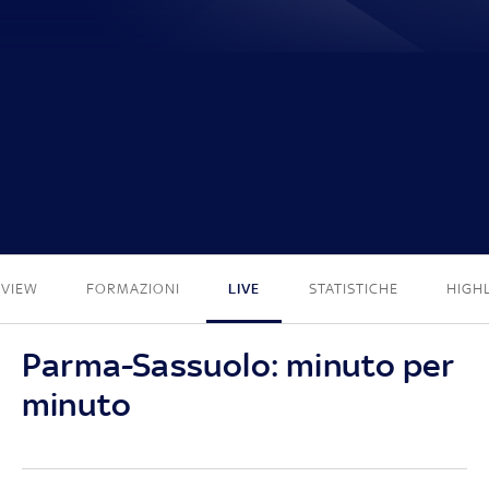
1 - 0
EVIEW
FORMAZIONI
LIVE
STATISTICHE
HIGH
Parma-Sassuolo: minuto per
minuto