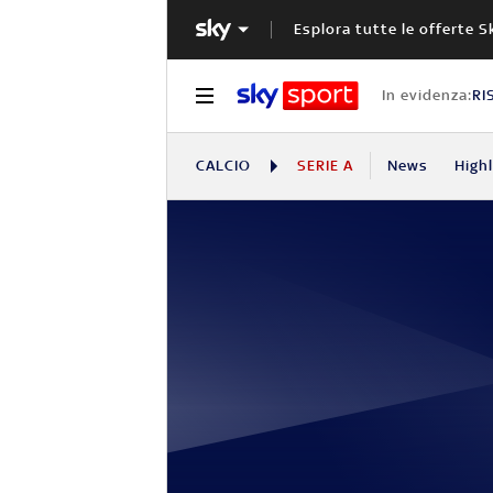
Esplora tutte le offerte S
In evidenza:
RI
CALCIO
SERIE A
News
High