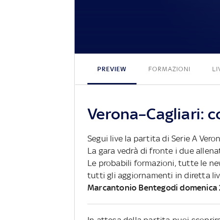
PREVIEW
FORMAZIONI
LI
Verona–Cagliari: c
Segui live la partita di Serie A Vero
La gara vedrà di fronte i due allena
Le probabili formazioni, tutte le n
tutti gli aggiornamenti in diretta li
Marcantonio Bentegodi domenica 
In attesa della partita puoi scopri