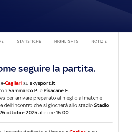
2 - 2
VE
STATISTICHE
HIGHLIGHTS
NOTIZIE
ome seguire la partita.
na-
Cagliari
su
skysport.it
.
tori
Sammarco P.
e
Pisacane F.
.
ews per arrivare preparato al meglio al match e
ve dell’incontro che si giocherà allo stadio
Stadio
26 ottobre 2025
alle ore
15:00
.
re il mondo dedicato a Verona e
Cagliari
e su