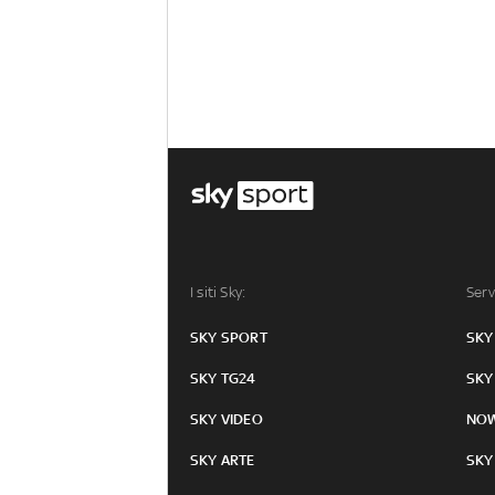
I siti Sky:
Serv
SKY SPORT
SKY
SKY TG24
SKY
SKY VIDEO
NO
SKY ARTE
SKY