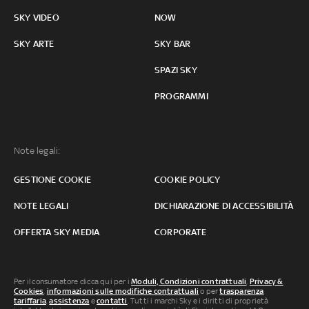
SKY VIDEO
NOW
SKY ARTE
SKY BAR
SPAZI SKY
PROGRAMMI
Note legali:
GESTIONE COOKIE
COOKIE POLICY
NOTE LEGALI
DICHIARAZIONE DI ACCESSIBILITÀ
OFFERTA SKY MEDIA
CORPORATE
Per il consumatore clicca qui per i
Moduli, Condizioni contrattuali
,
Privacy &
Cookies
,
informazioni sulle modifiche contrattuali
o per
trasparenza
tariffaria
,
assistenza
e
contatti
. Tutti i marchi Sky e i diritti di proprietà