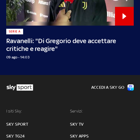
SERIE A
Ravanelli: "Di Gregorio deve accettare
critiche e reagire"
09 ago - 14:03
ACCEDI A SKY GO
I siti Sky:
Servizi:
SKY SPORT
SKY TV
SKY TG24
SKY APPS