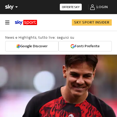
LOGIN
OFFERTE SKY
SKY SPORT INSIDER
News e Highlights, tutto live: seguici su
Google Discover
Fonti Preferite