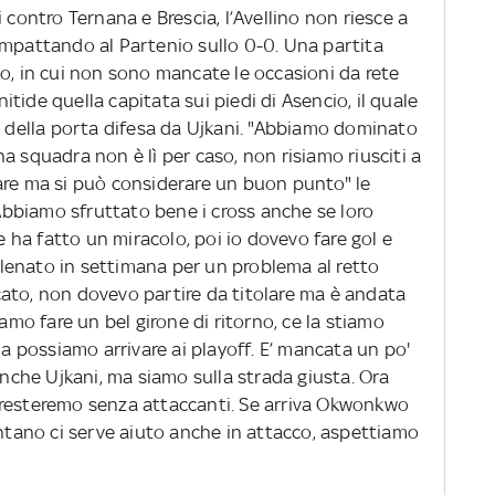
 contro Ternana e Brescia, l’Avellino non riesce a
impattando al Partenio sullo 0-0. Una partita
o, in cui non sono mancate le occasioni da rete
 nitide quella capitata sui piedi di Asencio, il quale
o della porta difesa da Ujkani. "Abbiamo dominato
a squadra non è lì per caso, non risiamo riusciti a
are ma si può considerare un buon punto" le
 "Abbiamo sfruttato bene i cross anche se loro
re ha fatto un miracolo, poi io dovevo fare gol e
lenato in settimana per un problema al retto
ato, non dovevo partire da titolare ma è andata
o fare un bel girone di ritorno, ce la stiamo
possiamo arrivare ai playoff. E’ mancata un po'
 anche Ujkani, ma siamo sulla strada giusta. Ora
 resteremo senza attaccanti. Se arriva Okwonkwo
ontano ci serve aiuto anche in attacco, aspettiamo