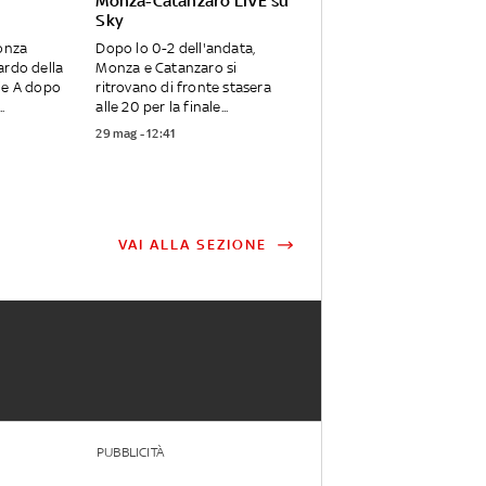
Monza-Catanzaro LIVE su
Sky
Monza
Dopo lo 0-2 dell'andata,
ardo della
Monza e Catanzaro si
ie A dopo
ritrovano di fronte stasera
.
alle 20 per la finale...
29 mag - 12:41
VAI ALLA SEZIONE
PUBBLICITÀ