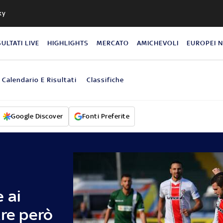
ky
SULTATI LIVE
HIGHLIGHTS
MERCATO
AMICHEVOLI
EUROPEI 
Calendario E Risultati
Classifiche
Google Discover
Fonti Preferite
 ai
are però