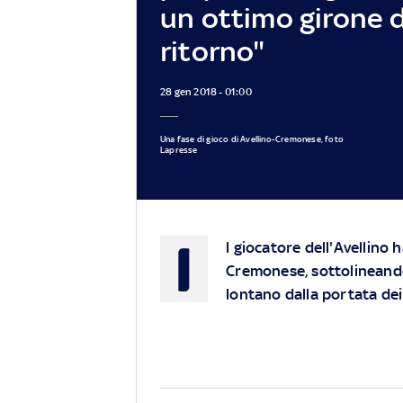
un ottimo girone d
ritorno"
28 gen 2018 - 01:00
Una fase di gioco di Avellino-Cremonese, foto
Lapresse
I
l giocatore dell'Avellino
Cremonese, sottolineando 
lontano dalla portata dei