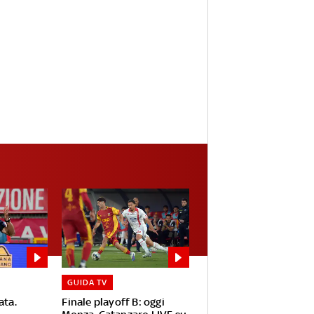
GUIDA TV
ata.
Finale playoff B: oggi