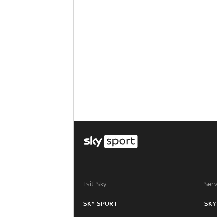
I siti Sky:
Serv
SKY SPORT
SKY