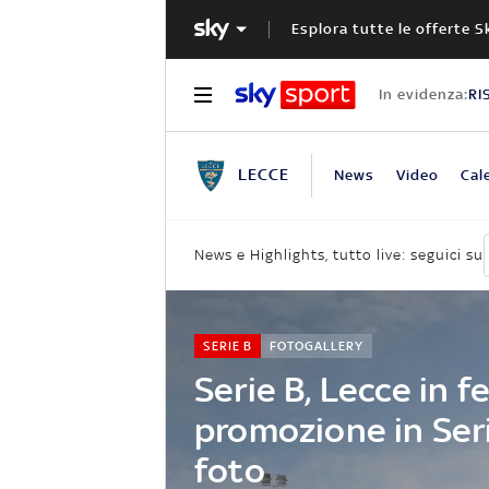
Esplora tutte le offerte S
In evidenza:
RI
LECCE
News
Video
Cal
News e Highlights, tutto live: seguici su
SERIE B
FOTOGALLERY
Serie B, Lecce in f
promozione in Seri
foto