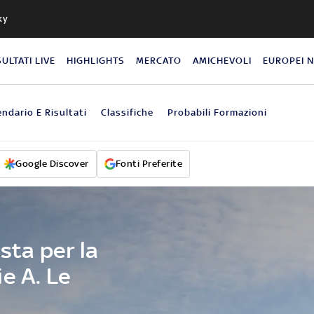
ky
SULTATI LIVE
HIGHLIGHTS
MERCATO
AMICHEVOLI
EUROPEI 
endario E Risultati
Classifiche
Probabili Formazioni
Google Discover
Fonti Preferite
esta per la
e A. Le