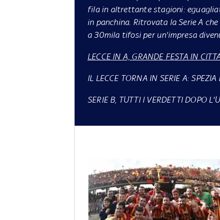
fila in altrettante stagioni: eguaglia
in panchina. Ritrovata la Serie A ch
a 30mila tifosi per un'impresa diven
LECCE IN A, GRANDE FESTA IN CITTA
IL LECCE TORNA IN SERIE A: SPEZIA
SERIE B, TUTTI I VERDETTI DOPO L