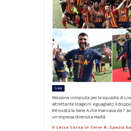
1/46
Missione compiuta per la squadra di Live
altrettante stagioni: eguagliato il doppio
Ritrovata la Serie A che mancava da 7 an
un'impresa divenuta realtà
Il Lecce torna in Serie A: Spezia b