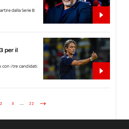
artire dalla Serie B
3 per il
o con i tre candidati
2
3
...
22