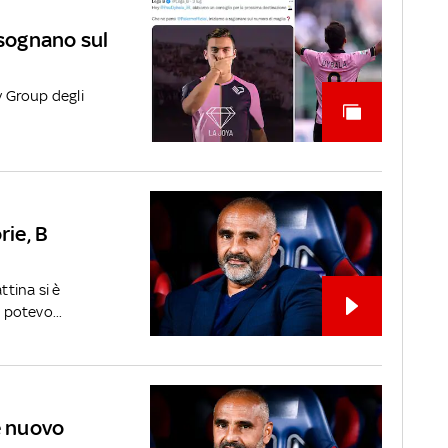
 sognano sul
y Group degli
rie, B
ttina si è
potevo...
e nuovo