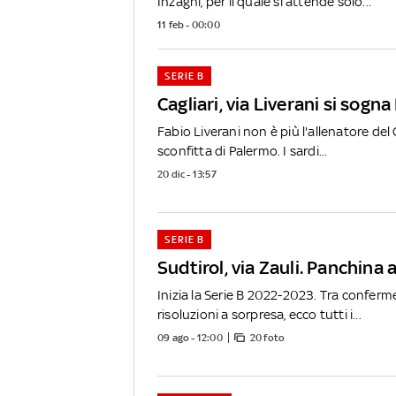
Inzaghi, per il quale si attende solo...
11 feb - 00:00
SERIE B
Cagliari, via Liverani si sogna
Fabio Liverani non è più l'allenatore del C
sconfitta di Palermo. I sardi...
20 dic - 13:57
SERIE B
Sudtirol, via Zauli. Panchina 
Inizia la Serie B 2022-2023. Tra conferme
risoluzioni a sorpresa, ecco tutti i...
09 ago - 12:00
20 foto