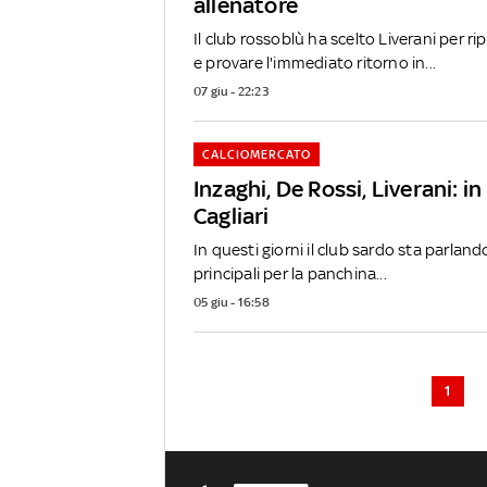
allenatore
Il club rossoblù ha scelto Liverani per rip
e provare l'immediato ritorno in...
07 giu - 22:23
CALCIOMERCATO
Inzaghi, De Rossi, Liverani: in 
Cagliari
In questi giorni il club sardo sta parland
principali per la panchina...
05 giu - 16:58
1