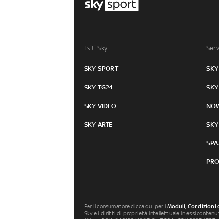
I siti Sky:
Serv
SKY SPORT
SKY
SKY TG24
SKY
SKY VIDEO
NO
SKY ARTE
SKY
SPA
PRO
Per il consumatore clicca qui per i
Moduli, Condizioni 
Sky e i diritti di proprietà intellettuale in essi conten