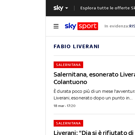
Esplora tutte le offerte S
In evidenza:
RI
FABIO LIVERANI
SALERNITANA
Salernitana, esonerato Livera
Colantuono
È durata poco più di un mese l'avventur
Liverani, esonerato dopo un punto in...
18 mar - 17:20
SALERNITANA
Liverani: "Dia si è rifiutato d