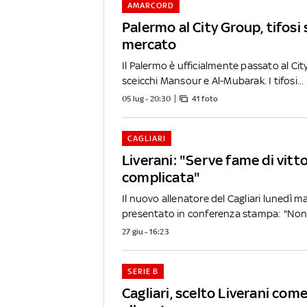
AMARCORD
Palermo al City Group, tifosi
mercato
Il Palermo è ufficialmente passato al Cit
sceicchi Mansour e Al-Mubarak. I tifosi...
05 lug - 20:30
41 foto
CAGLIARI
Liverani: "Serve fame di vitto
complicata"
Il nuovo allenatore del Cagliari lunedì ma
presentato in conferenza stampa: "Non 
27 giu - 16:23
SERIE B
Cagliari, scelto Liverani com