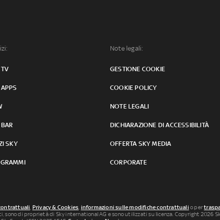
izi:
Note legali:
 TV
GESTIONE COOKIE
 APPS
COOKIE POLICY
W
NOTE LEGALI
 BAR
DICHIARAZIONE DI ACCESSIBILITÀ
ZI SKY
OFFERTA SKY MEDIA
GRAMMI
CORPORATE
contrattuali
,
Privacy & Cookies
,
informazioni sulle modifiche contrattuali
o per
traspa
uti, sono di proprietà di Sky international AG e sono utilizzati su licenza. Copyright 2026 Sky