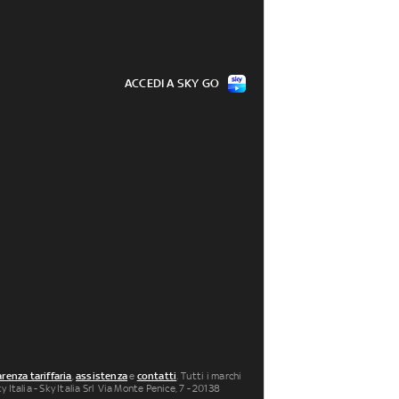
ACCEDI A SKY GO
renza tariffaria
,
assistenza
e
contatti
. Tutti i marchi
 Italia - Sky Italia Srl Via Monte Penice, 7 - 20138