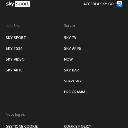
ACCEDI A SKY GO
I siti Sky:
Servizi:
SKY SPORT
SKY TV
SKY TG24
SKY APPS
SKY VIDEO
NOW
SKY ARTE
SKY BAR
SPAZI SKY
PROGRAMMI
Note legali:
GESTIONE COOKIE
COOKIE POLICY