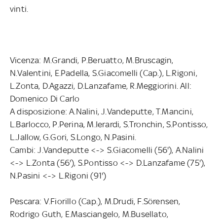
vinti.
Vicenza: M.Grandi, P.Beruatto, M.Bruscagin,
N.Valentini, E.Padella, S.Giacomelli (Cap.), L.Rigoni,
L.Zonta, D.Agazzi, D.Lanzafame, R.Meggiorini. All:
Domenico Di Carlo
A disposizione: A.Nalini, J.Vandeputte, T.Mancini,
L.Barlocco, P.Perina, M.Ierardi, S.Tronchin, S.Pontisso,
L.Jallow, G.Gori, S.Longo, N.Pasini.
Cambi: J.Vandeputte <-> S.Giacomelli (56'), A.Nalini
<-> L.Zonta (56'), S.Pontisso <-> D.Lanzafame (75'),
N.Pasini <-> L.Rigoni (91')
Pescara: V.Fiorillo (Cap.), M.Drudi, F.Sörensen,
Rodrigo Guth, E.Masciangelo, M.Busellato,