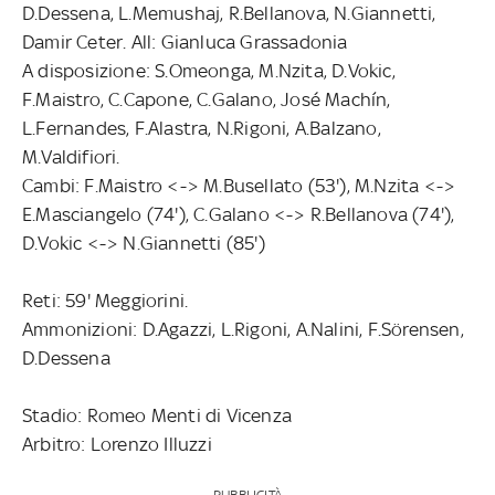
D.Dessena, L.Memushaj, R.Bellanova, N.Giannetti,
Damir Ceter. All: Gianluca Grassadonia
A disposizione: S.Omeonga, M.Nzita, D.Vokic,
F.Maistro, C.Capone, C.Galano, José Machín,
L.Fernandes, F.Alastra, N.Rigoni, A.Balzano,
M.Valdifiori.
Cambi: F.Maistro <-> M.Busellato (53'), M.Nzita <->
E.Masciangelo (74'), C.Galano <-> R.Bellanova (74'),
D.Vokic <-> N.Giannetti (85')
Reti: 59' Meggiorini.
Ammonizioni: D.Agazzi, L.Rigoni, A.Nalini, F.Sörensen,
D.Dessena
Stadio: Romeo Menti di Vicenza
Arbitro: Lorenzo Illuzzi
PUBBLICITÀ