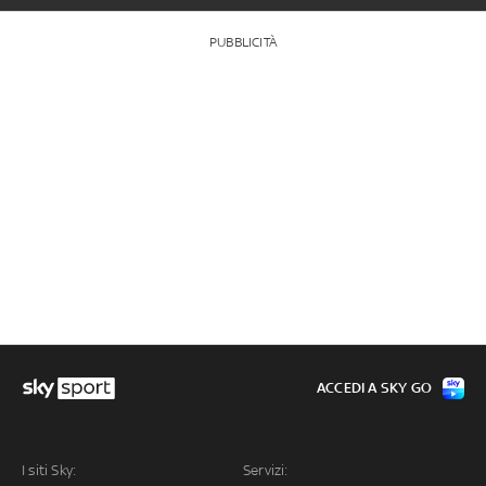
PUBBLICITÀ
ACCEDI A SKY GO
I siti Sky:
Servizi: