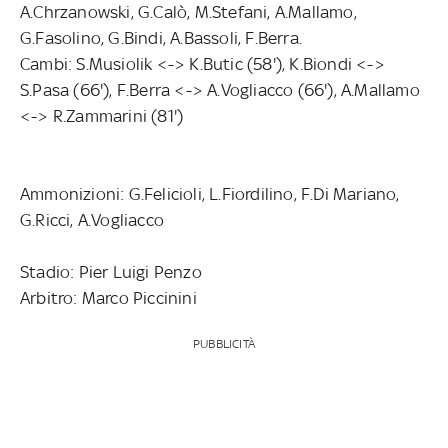
A.Chrzanowski, G.Calò, M.Stefani, A.Mallamo,
G.Fasolino, G.Bindi, A.Bassoli, F.Berra.
Cambi: S.Musiolik <-> K.Butic (58'), K.Biondi <->
S.Pasa (66'), F.Berra <-> A.Vogliacco (66'), A.Mallamo
<-> R.Zammarini (81')
Ammonizioni: G.Felicioli, L.Fiordilino, F.Di Mariano,
G.Ricci, A.Vogliacco
Stadio: Pier Luigi Penzo
Arbitro: Marco Piccinini
PUBBLICITÀ