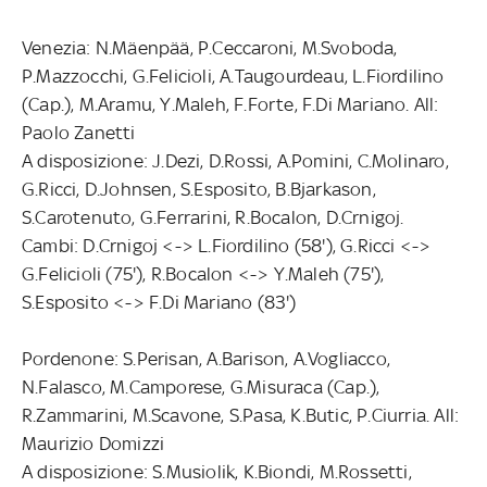
Venezia: N.Mäenpää, P.Ceccaroni, M.Svoboda,
P.Mazzocchi, G.Felicioli, A.Taugourdeau, L.Fiordilino
(Cap.), M.Aramu, Y.Maleh, F.Forte, F.Di Mariano. All:
Paolo Zanetti
A disposizione: J.Dezi, D.Rossi, A.Pomini, C.Molinaro,
G.Ricci, D.Johnsen, S.Esposito, B.Bjarkason,
S.Carotenuto, G.Ferrarini, R.Bocalon, D.Crnigoj.
Cambi: D.Crnigoj <-> L.Fiordilino (58'), G.Ricci <->
G.Felicioli (75'), R.Bocalon <-> Y.Maleh (75'),
S.Esposito <-> F.Di Mariano (83')
Pordenone: S.Perisan, A.Barison, A.Vogliacco,
N.Falasco, M.Camporese, G.Misuraca (Cap.),
R.Zammarini, M.Scavone, S.Pasa, K.Butic, P.Ciurria. All:
Maurizio Domizzi
A disposizione: S.Musiolik, K.Biondi, M.Rossetti,