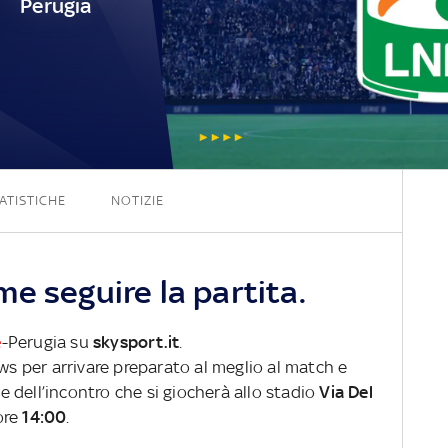
Perugia
0 - 0
ATISTICHE
NOTIZIE
e seguire la partita.
e
-Perugia su
skysport.it
.
ews per arrivare preparato al meglio al match e
ve dell’incontro che si giocherà allo stadio
Via Del
ore
14:00
.