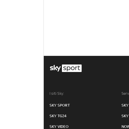
I siti Sky:
Serv
SKY SPORT
SKY
SKY TG24
SKY
SKY VIDEO
NO