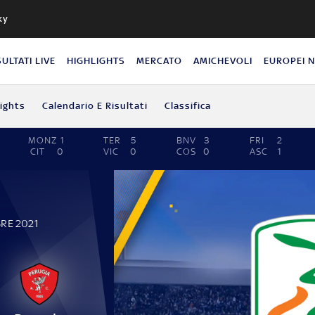
ky
SULTATI LIVE
HIGHLIGHTS
MERCATO
AMICHEVOLI
EUROPEI 
lights
Calendario E Risultati
Classifica
MONZ
1
TER
5
BNV
3
FRI
2
CIT
0
VIC
0
COS
0
ASC
1
RE 2021