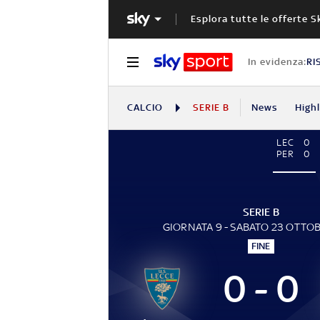
Esplora tutte le offerte S
In evidenza:
RI
CALCIO
SERIE B
News
High
LEC
0
PER
0
SERIE B
GIORNATA 9 - SABATO 23 OTTOB
FINE
0 - 0