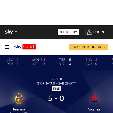
LOGIN
OFFERTE SKY
SKY SPORT INSIDER
LEC
0
MONZ
1
TER
5
BNV
3
PER
0
CIT
0
VIC
0
COS
0
SERIE B
GIORNATA 9 - SAB 23 OTT
FINE
5 - 0
Ternana
Vicenza