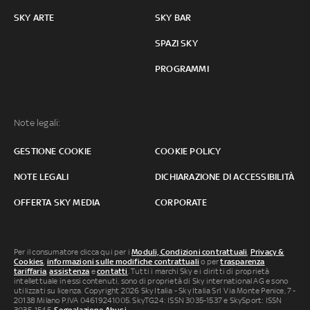
SKY ARTE
SKY BAR
SPAZI SKY
PROGRAMMI
Note legali:
GESTIONE COOKIE
COOKIE POLICY
NOTE LEGALI
DICHIARAZIONE DI ACCESSIBILITÀ
OFFERTA SKY MEDIA
CORPORATE
Per il consumatore clicca qui per i
Moduli, Condizioni contrattuali
,
Privacy &
Cookies
,
informazioni sulle modifiche contrattuali
o per
trasparenza
tariffaria
,
assistenza
e
contatti
. Tutti i marchi Sky e i diritti di proprietà
intellettuale in essi contenuti, sono di proprietà di Sky international AG e sono
utilizzati su licenza. Copyright 2026 Sky Italia - Sky Italia Srl Via Monte Penice, 7 -
20138 Milano P.IVA 04619241005. SkyTG24: ISSN 3035-1537 e SkySport: ISSN
3035-1545.
Segnalazione Abusi