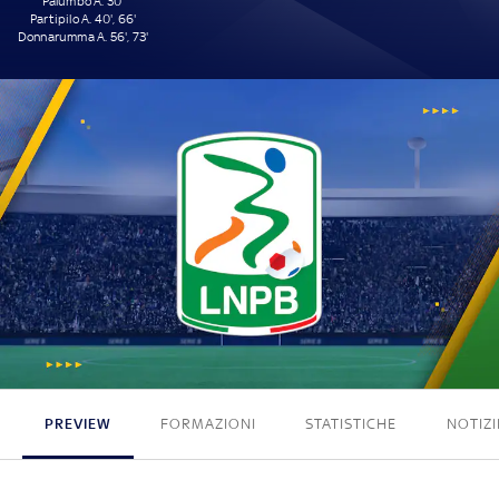
Palumbo A. 30'
Partipilo A. 40', 66'
Donnarumma A. 56', 73'
5 - 0
PREVIEW
FORMAZIONI
STATISTICHE
NOTIZI