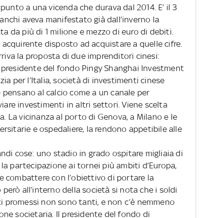
punto a una vicenda che durava dal 2014. E’ il 3
Zanchi aveva manifestato già dall’inverno la
ta da più di 1 milione e mezzo di euro di debiti.
n acquirente disposto ad acquistare a quelle cifre.
riva la proposta di due imprenditori cinesi:
 presidente del fondo Pingy Shanghai Investment
a per l’Italia, società di investimenti cinese
ue pensano al calcio come a un canale per
iare investimenti in altri settori. Viene scelta
a. La vicinanza al porto di Genova, a Milano e le
sitarie e ospedaliere, la rendono appetibile alle
di cose: uno stadio in grado ospitare migliaia di
e la partecipazione ai tornei più ambiti d’Europa,
 combattere con l’obiettivo di portare la
 però all’interno della società si nota che i soldi
tti promessi non sono tanti, e non c’è nemmeno
e societaria. Il presidente del fondo di