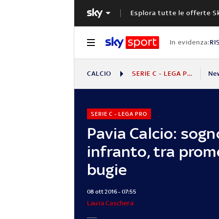
Esplora tutte le offerte S
In evidenza:
RI
CALCIO
SERIE C - LEGA PRO
Ne
SERIE C - LEGA PRO
Pavia Calcio: sogn
infranto, tra prom
bugie
08 ott 2016 - 07:55
Laura Caschera