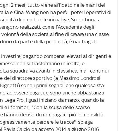
 ogni 2 mesi, tutto viene affidato nelle mani del
alia e Cina. Wang non ha però i poteri operativi di
ibilità di prendere le iniziative. Si continua a
i vengono realizzati, come l’Accademia degli
 volontà della società al fine di creare una classe
andono da parte della proprietà, è naufragato
 investire, pagando compensi elevati ai dirigenti e
romesse non si trasformano in realtà, e
 La squadra va avanti in classifica, ma i continui
ne del direttore sportivo (a Massimo Londrosi
 Bignotti) sono i primi segnali che qualcosa sta
ano ad essere pagati, e sono anche abbastanza
in Lega Pro. I guai iniziano da marzo, quando la
i e i fornitori. "Con la scusa dello scarso
e hanno deciso di non pagarci più le mensilità
ogressivamente perdere le tracce", spiega
 Pavia Calcio da agosto 2014 a giugno 2016.