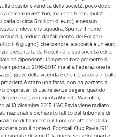
 sulla possibile vendita della società, poco dopo
ano a cercare investitori, ma i debiti accumulati
 parla di circa 5 milioni di euro), e nessun
essato a rilevare la squadra. Spunta il nome
 Nuccilli, reduce dal fallimento del Foligno
llito il 6 giugno), che compra la società a un euro,
zia presentata da Nuccilli è la sua società edile,
ciale né dipendenti. L’imprenditore promette di
r il campionato 2016-2017, ma alla Federazione la
sa più grave della vicenda è che c’è ancora in ballo
i proprietà è stato una farsa, non ha portato a
ti proprietari di uscire senza pagare, quando
elle persone", commenta Michele Marcolini,
no al 13 dicembre 2015. L’AC Pavia viene radiato
i nazionali e dichiarato fallito dal tribunale di
iarazione di fallimento, il Comune ottiene dalla
 società con il nome di Football Club Pavia 1911
 campionato di serie D, la nuova squadra riparte