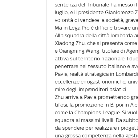
sentenza del Tribunale ha messo il 
luglio, e il presidente Gianlorenzo 
volontà di vendere la società, grava
Ma in Lega Pro è difficile trovare u
Alla squadra della città lombarda ar
Xiadong Zhu, che si presenta come
e Qiangming Wang, titolare di Agenzi
attiva sul territorio nazionale. I d
penetrare nel tessuto italiano e avv
Pavia, realtà strategica in Lombardi
eccellenze enogastronomiche, univer
mire degli imprenditori asiatici.
Zhu arriva a Pavia promettendo gran
tifosi, la promozione in B, poi in A 
come la Champions League. Si vuole
squadra ai massimi livelli. Da subito
da spendere per realizzare i proge
una grossa competenza nella gestion