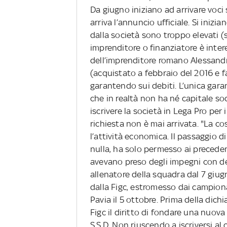
Da giugno iniziano ad arrivare voci
arriva l’annuncio ufficiale. Si inizi
dalla società sono troppo elevati (si
imprenditore o finanziatore è inter
dell’imprenditore romano Alessandro
(acquistato a febbraio del 2016 e fa
garantendo sui debiti. L’unica garan
che in realtà non ha né capitale so
iscrivere la società in Lega Pro pe
richiesta non è mai arrivata. "La co
l’attività economica. Il passaggio d
nulla, ha solo permesso ai preceden
avevano preso degli impegni con d
allenatore della squadra dal 7 giug
dalla Figc, estromesso dai campionat
Pavia il 5 ottobre. Prima della dich
Figc il diritto di fondare una nuova
S.S.D. Non riuscendo a iscriversi al