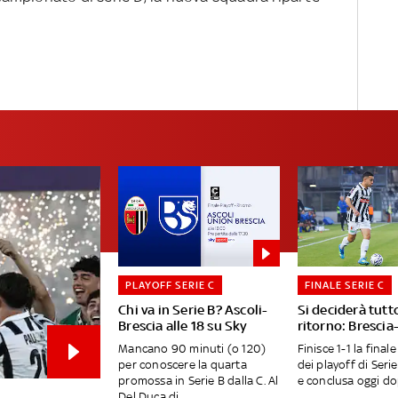
PLAYOFF SERIE C
FINALE SERIE C
Chi va in Serie B? Ascoli-
Si deciderà tutto
Brescia alle 18 su Sky
ritorno: Brescia-
Mancano 90 minuti (o 120)
Finisce 1-1 la final
per conoscere la quarta
dei playoff di Serie
promossa in Serie B dalla C. Al
e conclusa oggi dop
Del Duca di...