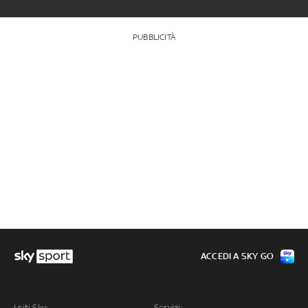
PUBBLICITÀ
ACCEDI A SKY GO
I siti Sky:
Servizi: