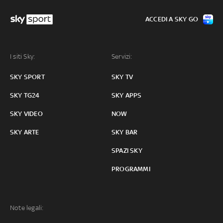
ACCEDI A SKY GO
I siti Sky:
Servizi:
SKY SPORT
SKY TV
SKY TG24
SKY APPS
SKY VIDEO
NOW
SKY ARTE
SKY BAR
SPAZI SKY
PROGRAMMI
Note legali: