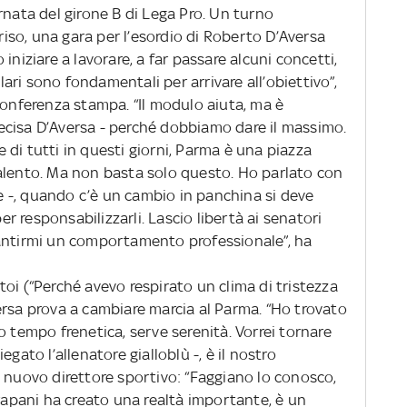
rnata del girone B di Lega Pro. Un turno
rriso, una gara per l’esordio di Roberto D’Aversa
iniziare a lavorare, a far passare alcuni concetti,
olari sono fondamentali per arrivare all’obiettivo”,
conferenza stampa. “Il modulo aiuta, ma è
ecisa D’Aversa - perché dobbiamo dare il massimo.
di tutti in questi giorni, Parma è una piazza
alento. Ma non basta solo questo. Ho parlato con
ore -, quando c’è un cambio in panchina si deve
per responsabilizzarli. Lascio libertà ai senatori
rantirmi un comportamento professionale”, ha
toi (“Perché avevo respirato un clima di tristezza
ersa prova a cambiare marcia al Parma. “Ho trovato
o tempo frenetica, serve serenità. Vorrei tornare
gato l’allenatore gialloblù -, è il nostro
l nuovo direttore sportivo: “Faggiano lo conosco,
Trapani ha creato una realtà importante, è un