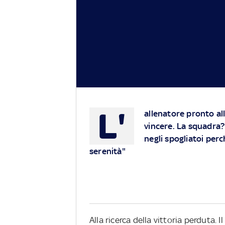
L'
allenatore pronto all
vincere. La squadra? 
negli spogliatoi pe
serenità"
Alla ricerca della vittoria perduta.