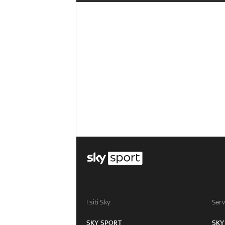
I siti Sky:
Serv
SKY SPORT
SKY