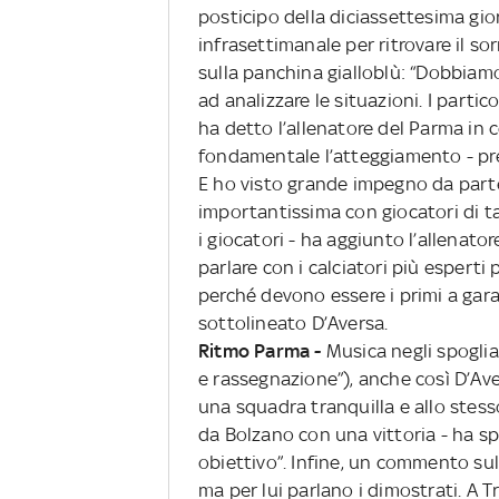
posticipo della diciassettesima gio
infrasettimanale per ritrovare il so
sulla panchina gialloblù: “Dobbiamo 
ad analizzare le situazioni. I partic
ha detto l’allenatore del Parma in 
fondamentale l’atteggiamento - pr
E ho visto grande impegno da parte 
importantissima con giocatori di t
i giocatori - ha aggiunto l’allenat
parlare con i calciatori più esperti 
perché devono essere i primi a ga
sottolineato D’Aversa.
Ritmo Parma -
Musica negli spoglia
e rassegnazione”), anche così D’Av
una squadra tranquilla e allo stess
da Bolzano con una vittoria - ha spie
obiettivo”. Infine, un commento su
ma per lui parlano i dimostrati. A 