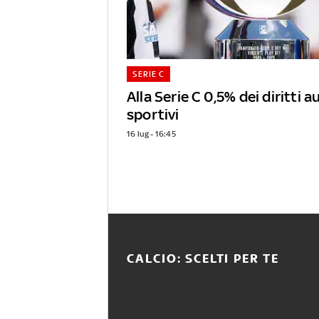
SERIE C
Alla Serie C 0,5% dei diritti a
sportivi
16 lug - 16:45
CALCIO: SCELTI PER TE