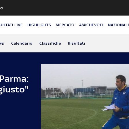
ky
SULTATI LIVE
HIGHLIGHTS
MERCATO
AMICHEVOLI
NAZIONAL
ws
Calendario
Classifiche
Risultati
 Parma:
giusto"