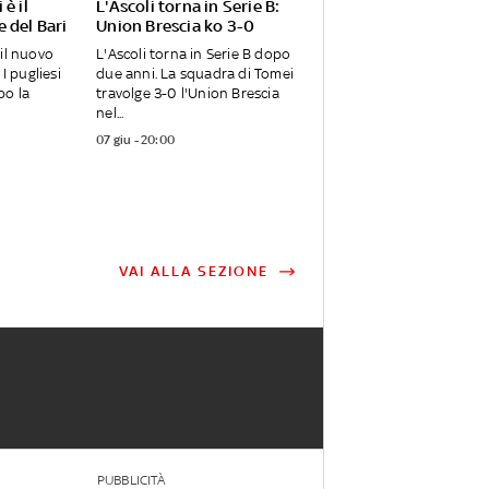
è il
L'Ascoli torna in Serie B:
 del Bari
Union Brescia ko 3-0
 il nuovo
L'Ascoli torna in Serie B dopo
 I pugliesi
due anni. La squadra di Tomei
po la
travolge 3-0 l'Union Brescia
nel...
07 giu - 20:00
VAI ALLA SEZIONE
PUBBLICITÀ