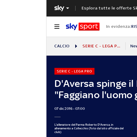
Esplora tutte le offerte S
In evidenza:
RI
CALCIO
SERIE C - LEGA PRO
Ne
SERIE C - LEGA PRO
D'Aversa spinge il
"Faggiano l'uomo 
07 dic 2016 - 07:00
L'allenatore del Parma Roberto D'Aversa, in
allenamento a Collecchio (foto dal sito ufficiale del
club)