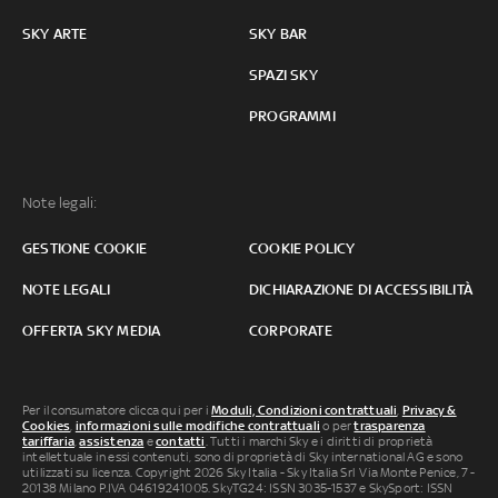
SKY ARTE
SKY BAR
SPAZI SKY
PROGRAMMI
Note legali:
GESTIONE COOKIE
COOKIE POLICY
NOTE LEGALI
DICHIARAZIONE DI ACCESSIBILITÀ
OFFERTA SKY MEDIA
CORPORATE
Per il consumatore clicca qui per i
Moduli, Condizioni contrattuali
,
Privacy &
Cookies
,
informazioni sulle modifiche contrattuali
o per
trasparenza
tariffaria
,
assistenza
e
contatti
. Tutti i marchi Sky e i diritti di proprietà
intellettuale in essi contenuti, sono di proprietà di Sky international AG e sono
utilizzati su licenza. Copyright 2026 Sky Italia - Sky Italia Srl Via Monte Penice, 7 -
20138 Milano P.IVA 04619241005. SkyTG24: ISSN 3035-1537 e SkySport: ISSN