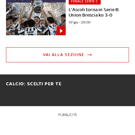
FINALE SERIE C
L'Ascoli torna in Serie B:
Union Brescia ko 3-0
07 giu - 20:00
VAI ALLA SEZIONE
CALCIO: SCELTI PER TE
PUBBLICITÀ