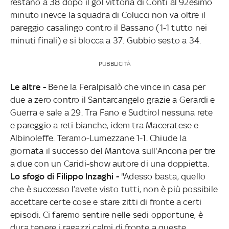
restano a 38 dopo il gol vittoria di Conti al 92esimo
minuto inevce la squadra di Colucci non va oltre il
pareggio casalingo contro il Bassano (1-1 tutto nei
minuti finali) e si blocca a 37. Gubbio sesto a 34.
PUBBLICITÀ
Le altre -
Bene la Feralpisalò che vince in casa per
due a zero contro il Santarcangelo grazie a Gerardi e
Guerra e sale a 29. Tra Fano e Sudtirol nessuna rete
e pareggio a reti bianche, idem tra Maceratese e
Albinoleffe. Teramo-Lumezzane 1-1. Chiude la
giornata il successo del Mantova sull'Ancona per tre
a due con un Caridi-show autore di una doppietta.
Lo sfogo di Filippo Inzaghi -
"Adesso basta, quello
che è successo l’avete visto tutti, non è più possibile
accettare certe cose e stare zitti di fronte a certi
episodi. Ci faremo sentire nelle sedi opportune, è
dura tenere i ragazzi calmi di fronte a queste