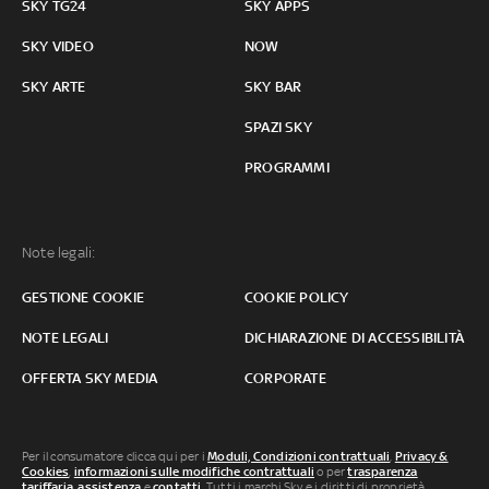
SKY TG24
SKY APPS
SKY VIDEO
NOW
SKY ARTE
SKY BAR
SPAZI SKY
PROGRAMMI
Note legali:
GESTIONE COOKIE
COOKIE POLICY
NOTE LEGALI
DICHIARAZIONE DI ACCESSIBILITÀ
OFFERTA SKY MEDIA
CORPORATE
Per il consumatore clicca qui per i
Moduli, Condizioni contrattuali
,
Privacy &
Cookies
,
informazioni sulle modifiche contrattuali
o per
trasparenza
tariffaria
,
assistenza
e
contatti
. Tutti i marchi Sky e i diritti di proprietà