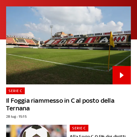
SERIE C
Il Foggia riammesso in C al posto della
Ternana
28 lug - 15:15
SERIE C
Alla Serie C 0,5% dei diritti