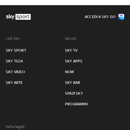
ACCEDI A SKY GO
I siti Sky:
Servizi:
SKY SPORT
SKY TV
SKY TG24
SKY APPS
SKY VIDEO
NOW
SKY ARTE
SKY BAR
SPAZI SKY
PROGRAMMI
Note legali: