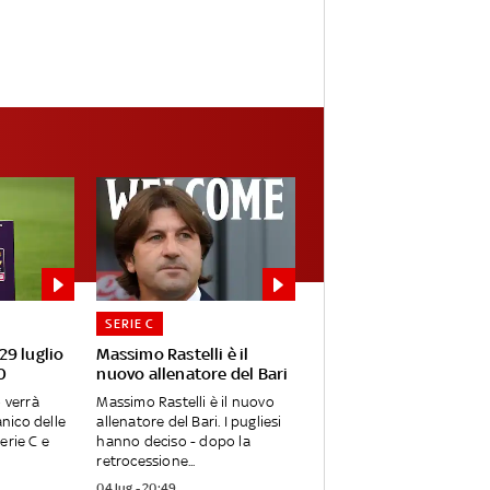
SERIE C
 29 luglio
Massimo Rastelli è il
0
nuovo allenatore del Bari
o verrà
Massimo Rastelli è il nuovo
anico delle
allenatore del Bari. I pugliesi
erie C e
hanno deciso - dopo la
retrocessione...
04 lug - 20:49