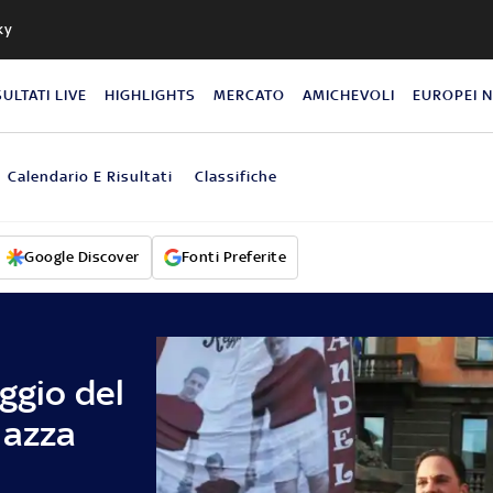
ky
SULTATI LIVE
HIGHLIGHTS
MERCATO
AMICHEVOLI
EUROPEI 
Calendario E Risultati
Classifiche
Google Discover
Fonti Preferite
ggio del
iazza