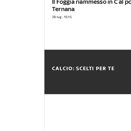
Il Foggia riammesso in C al p
Ternana
28 lug - 15:15
CALCIO: SCELTI PER TE