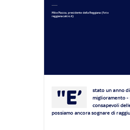
Mike Piazza, presidente della Reggiana (foto
reggianacalcio.it)
"E’
stato un anno di 
miglioramento - s
consapevoli delle
possiamo ancora sognare di raggiun