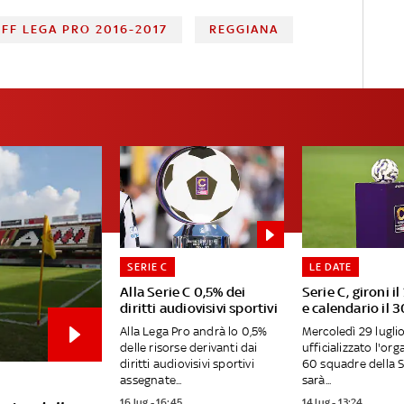
FF LEGA PRO 2016-2017
REGGIANA
SERIE C
LE DATE
Alla Serie C 0,5% dei
Serie C, gironi il
diritti audiovisivi sportivi
e calendario il 3
Alla Lega Pro andrà lo 0,5%
Mercoledì 29 lugli
delle risorse derivanti dai
ufficializzato l'org
diritti audiovisivi sportivi
60 squadre della S
assegnate...
sarà...
16 lug - 16:45
14 lug - 13:24