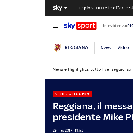
Esplora tutte le offerte S
In evidenza:
RI
REGGIANA
News
Video
News e Highlights, tutto live: seguici su
SERIE C - LEGA PRO
Reggiana, il messa
presidente Mike P
29 mag 2017 - 19:53