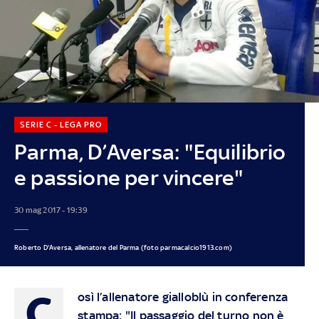
SERIE C - LEGA PRO
Parma, D’Aversa: "Equilibrio
e passione per vincere"
30 mag 2017 - 19:39
Roberto D'Aversa, allenatore del Parma (foto parmacalcio1913.com)
C
osì l’allenatore gialloblù in conferenza
stampa: "Il passaggio del turno non è