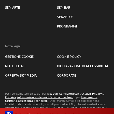
SKY ARTE
SKY BAR
SPAZI SKY
PROGRAMMI
Note legali:
GESTIONE COOKIE
COOKIE POLICY
NOTE LEGALI
DICHIARAZIONE DI ACCESSIBILITÀ
OFFERTA SKY MEDIA
CORPORATE
Per il consumatore clicca qui per i
Moduli, Condizioni contrattuali
,
Privacy &
Cookies
,
informazioni sulle modifiche contrattuali
o per
trasparenza
tariffaria
,
assistenza
e
contatti
. Tutti i marchi Sky e i diritti di proprietà
intellettuale in essi contenuti, sono di proprietà di Sky international AG e sono
utilizzati su licenza. Copyright 2026 Sky Italia - Sky Italia Srl Via Monte Penice, 7 -
20138 Milano P.IVA 04619241005. SkyTG24: ISSN 3035-1537 e SkySport: ISSN