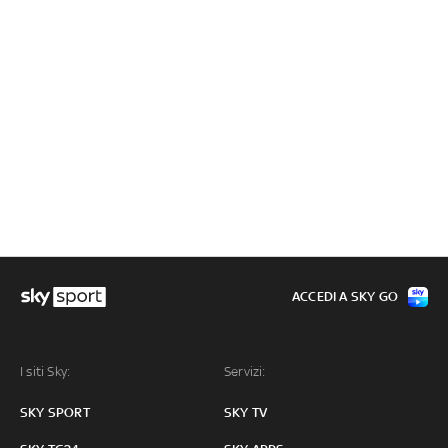
ACCEDI A SKY GO
I siti Sky:
Servizi:
SKY SPORT
SKY TV