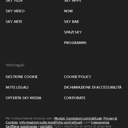
SKY TG24
SKY APPS
SKY VIDEO
NOW
SKY ARTE
SKY BAR
SPAZI SKY
PROGRAMMI
Note legali:
GESTIONE COOKIE
COOKIE POLICY
NOTE LEGALI
DICHIARAZIONE DI ACCESSIBILITÀ
OFFERTA SKY MEDIA
CORPORATE
Per il consumatore clicca qui per i
Moduli, Condizioni contrattuali
,
Privacy &
Cookies
,
informazioni sulle modifiche contrattuali
o per
trasparenza
tariffaria
,
assistenza
e
contatti
. Tutti i marchi Sky e i diritti di proprietà