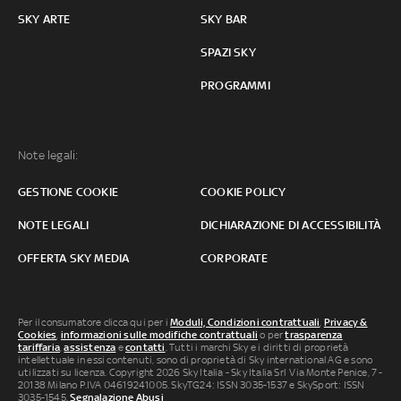
SKY ARTE
SKY BAR
SPAZI SKY
PROGRAMMI
Note legali:
GESTIONE COOKIE
COOKIE POLICY
NOTE LEGALI
DICHIARAZIONE DI ACCESSIBILITÀ
OFFERTA SKY MEDIA
CORPORATE
Per il consumatore clicca qui per i
Moduli, Condizioni contrattuali
,
Privacy &
Cookies
,
informazioni sulle modifiche contrattuali
o per
trasparenza
tariffaria
,
assistenza
e
contatti
. Tutti i marchi Sky e i diritti di proprietà
intellettuale in essi contenuti, sono di proprietà di Sky international AG e sono
utilizzati su licenza. Copyright 2026 Sky Italia - Sky Italia Srl Via Monte Penice, 7 -
20138 Milano P.IVA 04619241005. SkyTG24: ISSN 3035-1537 e SkySport: ISSN
3035-1545.
Segnalazione Abusi