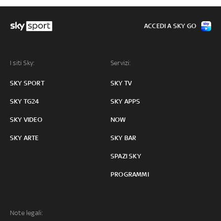
ACCEDI A SKY GO
I siti Sky:
Servizi:
SKY SPORT
SKY TV
SKY TG24
SKY APPS
SKY VIDEO
NOW
SKY ARTE
SKY BAR
SPAZI SKY
PROGRAMMI
Note legali: